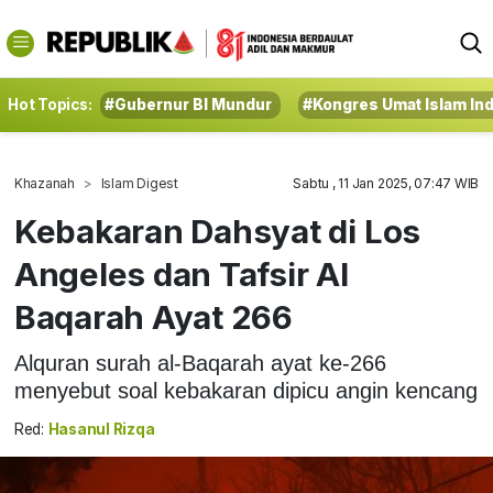
Hot Topics:
#Gubernur BI Mundur
#Kongres Umat Islam In
Khazanah
Islam Digest
Sabtu , 11 Jan 2025, 07:47 WIB
Kebakaran Dahsyat di Los
Angeles dan Tafsir Al
Baqarah Ayat 266
Alquran surah al-Baqarah ayat ke-266
menyebut soal kebakaran dipicu angin kencang
Red:
Hasanul Rizqa