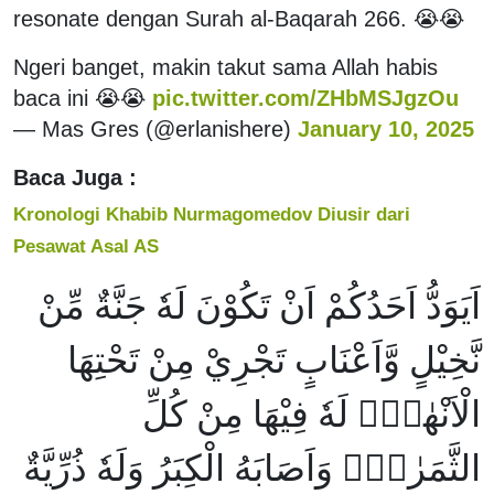
resonate dengan Surah al-Baqarah 266. 😭😭
Ngeri banget, makin takut sama Allah habis
baca ini 😭😭
pic.twitter.com/ZHbMSJgzOu
— Mas Gres (@erlanishere)
January 10, 2025
Baca Juga :
Kronologi Khabib Nurmagomedov Diusir dari
Pesawat Asal AS
اَيَوَدُّ اَحَدُكُمْ اَنْ تَكُوْنَ لَهٗ جَنَّةٌ مِّنْ
نَّخِيْلٍ وَّاَعْنَابٍ تَجْرِيْ مِنْ تَحْتِهَا
الْاَنْهٰرُۙ لَهٗ فِيْهَا مِنْ كُلِّ
الثَّمَرٰتِۙ وَاَصَابَهُ الْكِبَرُ وَلَهٗ ذُرِّيَّةٌ