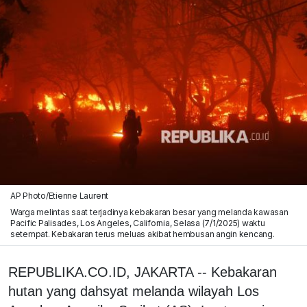
AP Photo/Etienne Laurent
Warga melintas saat terjadinya kebakaran besar yang melanda kawasan
Pacific Palisades, Los Angeles, California, Selasa (7/1/2025) waktu
setempat. Kebakaran terus meluas akibat hembusan angin kencang.
REPUBLIKA.CO.ID, JAKARTA -- Kebakaran
hutan yang dahsyat melanda wilayah Los