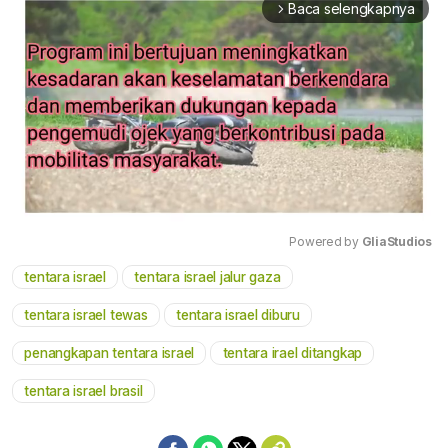
Baca selengkapnya
arrow_forward_ios
Powered by 
GliaStudios
tentara israel
tentara israel jalur gaza
Mute
tentara israel tewas
tentara israel diburu
penangkapan tentara israel
tentara irael ditangkap
tentara israel brasil