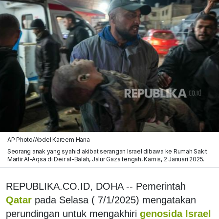
AP Photo/Abdel Kareem Hana
Seorang anak yang syahid akibat serangan Israel dibawa ke Rumah Sakit
Martir Al-Aqsa di Deir al-Balah, Jalur Gaza tengah, Kamis, 2 Januari 2025.
REPUBLIKA.CO.ID, DOHA -- Pemerintah
Qatar
pada Selasa ( 7/1/2025) mengatakan
perundingan untuk mengakhiri
genosida Israel