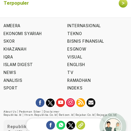
>
Terpopuler
AMEERA
INTERNASIONAL
EKONOMI SYARIAH
TEKNO
SKOR
BISNIS FINANSIAL
KHAZANAH
ESGNOW
IQRA
VISUAL
ISLAM DIGEST
ENGLISH
NEWS
TV
ANALISIS
RAMADHAN
SPORT
INDEKS
About Us
|
Pedoman Siber
|
Disclaimer
Republika.id
|
Ihram.republika.co.id
|
Retizen.id
|
Rejabar.co.id
|
Rejogja.co.id
|
Republika telah diverifikasi oleh Dewan Pers