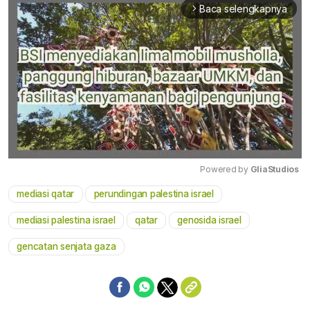
Baca selengkapnya
arrow_forward_ios
Powered by 
GliaStudios
mediasi qatar
perundingan palestina israel
Mute
mediasi palestina israel
qatar
genosida israel
gencatan senjata gaza