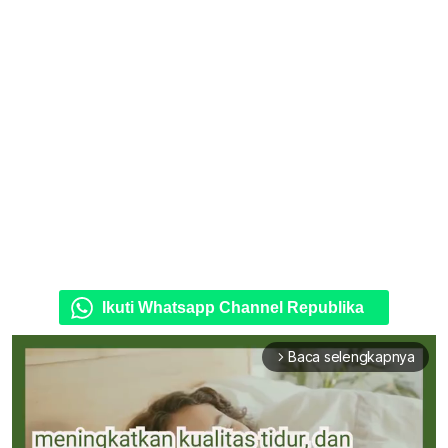
Ikuti Whatsapp Channel Republika
Baca selengkapnya
arrow_forward_ios