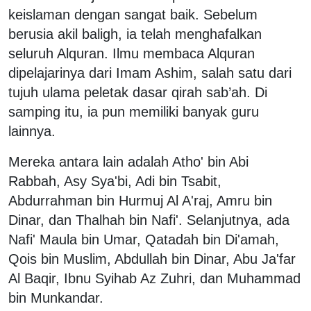
keislaman dengan sangat baik. Sebelum
berusia akil baligh, ia telah menghafalkan
seluruh Alquran. Ilmu membaca Alquran
dipelajarinya dari Imam Ashim, salah satu dari
tujuh ulama peletak dasar qirah sab’ah. Di
samping itu, ia pun memiliki banyak guru
lainnya.
Mereka antara lain adalah Atho' bin Abi
Rabbah, Asy Sya'bi, Adi bin Tsabit,
Abdurrahman bin Hurmuj Al A'raj, Amru bin
Dinar, dan Thalhah bin Nafi'. Selanjutnya, ada
Nafi' Maula bin Umar, Qatadah bin Di'amah,
Qois bin Muslim, Abdullah bin Dinar, Abu Ja'far
Al Baqir, Ibnu Syihab Az Zuhri, dan Muhammad
bin Munkandar.