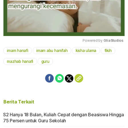
Powered by 
GliaStudios
imam hanafi
imam abu hanifah
kisha ulama
fikih
Mute
mazhab hanafi
guru
Berita Terkait
S2 Hanya 18 Bulan, Kuliah Cepat dengan Beasiswa Hingga
75 Persen untuk Guru Sekolah