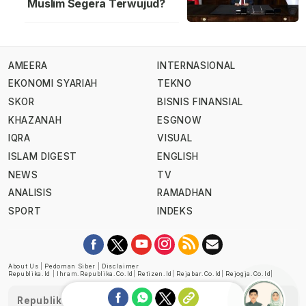
Muslim Segera Terwujud?
AMEERA
INTERNASIONAL
EKONOMI SYARIAH
TEKNO
SKOR
BISNIS FINANSIAL
KHAZANAH
ESGNOW
IQRA
VISUAL
ISLAM DIGEST
ENGLISH
NEWS
TV
ANALISIS
RAMADHAN
SPORT
INDEKS
About Us
|
Pedoman Siber
|
Disclaimer
Republika.id
|
Ihram.republika.co.id
|
Retizen.id
|
Rejabar.co.id
|
Rejogja.co.id
|
Republika telah diverifikasi oleh Dewan Pers