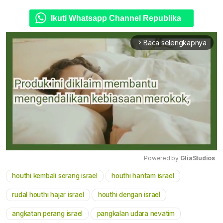
Ikuti Whatsapp Channel Republika
Baca selengkapnya
arrow_forward_ios
Powered by 
GliaStudios
houthi kembali serang israel
houthi hantam israel
Mute
rudal houthi hajar israel
houthi dengan israel
angkatan perang israel
pangkalan udara nevatim