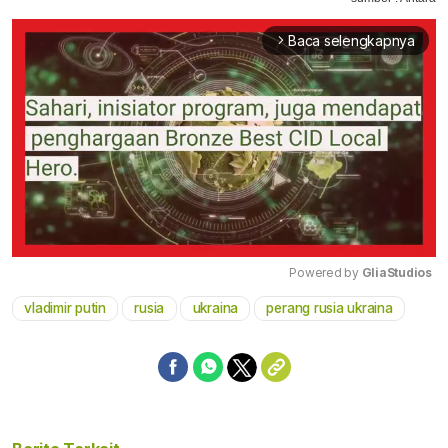
Baca selengkapnya
arrow_forward_ios
Powered by 
GliaStudios
vladimir putin
rusia
ukraina
perang rusia ukraina
Mute