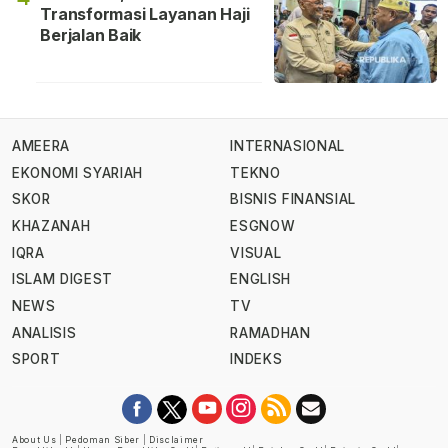
Transformasi Layanan Haji
Berjalan Baik
AMEERA
INTERNASIONAL
EKONOMI SYARIAH
TEKNO
SKOR
BISNIS FINANSIAL
KHAZANAH
ESGNOW
IQRA
VISUAL
ISLAM DIGEST
ENGLISH
NEWS
TV
ANALISIS
RAMADHAN
SPORT
INDEKS
About Us
|
Pedoman Siber
|
Disclaimer