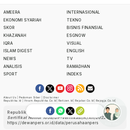
AMEERA
INTERNASIONAL
EKONOMI SYARIAH
TEKNO
SKOR
BISNIS FINANSIAL
KHAZANAH
ESGNOW
IQRA
VISUAL
ISLAM DIGEST
ENGLISH
NEWS
TV
ANALISIS
RAMADHAN
SPORT
INDEKS
About Us
|
Pedoman Siber
|
Disclaimer
Republika.id
|
Ihram.republika.co.id
|
Retizen.id
|
Rejabar.co.id
|
Rejogja.co.id
|
Republika telah diverifikasi oleh Dewan Pers
Sertifikat Nomor 1058/DP-Verifikasi/K/XII/2022
https://dewanpers.or.id/data/perusahaanpers
Ask me!