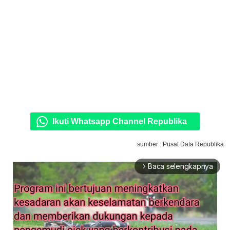
Ikuti Whatsapp Channel Republika
sumber : Pusat Data Republika
Baca selengkapnya
arrow_forward_ios