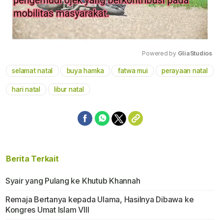
Powered by 
GliaStudios
selamat natal
buya hamka
fatwa mui
perayaan natal
Mute
hari natal
libur natal
Berita Terkait
Syair yang Pulang ke Khutub Khannah
Remaja Bertanya kepada Ulama, Hasilnya Dibawa ke
Kongres Umat Islam VIII