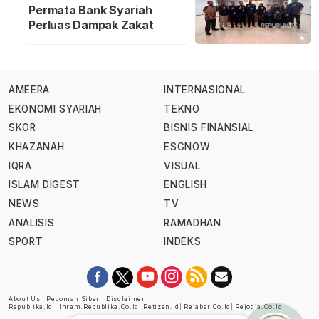
Permata Bank Syariah
Perluas Dampak Zakat
AMEERA
INTERNASIONAL
EKONOMI SYARIAH
TEKNO
SKOR
BISNIS FINANSIAL
KHAZANAH
ESGNOW
IQRA
VISUAL
ISLAM DIGEST
ENGLISH
NEWS
TV
ANALISIS
RAMADHAN
SPORT
INDEKS
About Us
|
Pedoman Siber
|
Disclaimer
Republika.id
|
Ihram.republika.co.id
|
Retizen.id
|
Rejabar.co.id
|
Rejogja.co.id
|