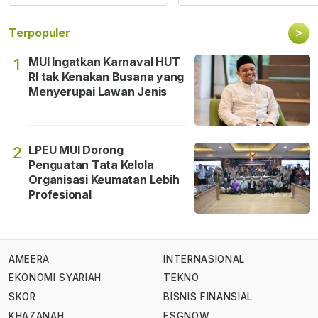
>
Terpopuler
MUI Ingatkan Karnaval HUT
1
RI tak Kenakan Busana yang
Menyerupai Lawan Jenis
LPEU MUI Dorong
2
Penguatan Tata Kelola
Organisasi Keumatan Lebih
Profesional
AMEERA
INTERNASIONAL
EKONOMI SYARIAH
TEKNO
SKOR
BISNIS FINANSIAL
KHAZANAH
ESGNOW