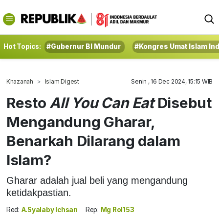
Hot Topics:
#Gubernur BI Mundur
#Kongres Umat Islam In
Khazanah
Islam Digest
Senin , 16 Dec 2024, 15:15 WIB
Resto
All You Can Eat
Disebut
Mengandung Gharar,
Benarkah Dilarang dalam
Islam?
Gharar adalah jual beli yang mengandung
ketidakpastian.
Red:
A.Syalaby Ichsan
Rep:
Mg Rol153