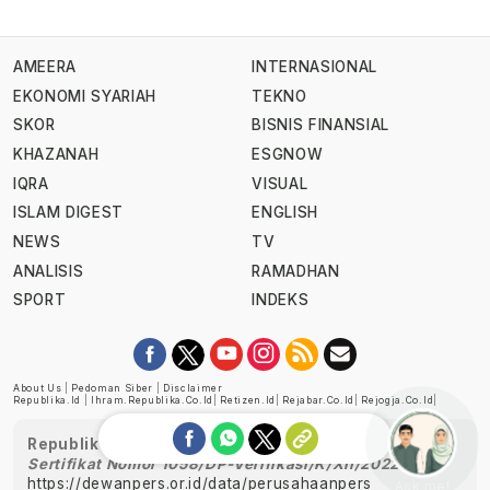
AMEERA
INTERNASIONAL
EKONOMI SYARIAH
TEKNO
SKOR
BISNIS FINANSIAL
KHAZANAH
ESGNOW
IQRA
VISUAL
ISLAM DIGEST
ENGLISH
NEWS
TV
ANALISIS
RAMADHAN
SPORT
INDEKS
About Us
|
Pedoman Siber
|
Disclaimer
Republika.id
|
Ihram.republika.co.id
|
Retizen.id
|
Rejabar.co.id
|
Rejogja.co.id
|
Republika telah diverifikasi oleh Dewan Pers
Sertifikat Nomor 1058/DP-Verifikasi/K/XII/2022
https://dewanpers.or.id/data/perusahaanpers
Ask me!