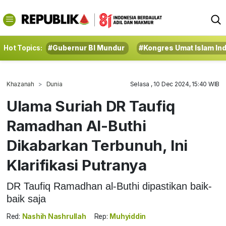
Hot Topics:
#Gubernur BI Mundur
#Kongres Umat Islam In
Khazanah
Dunia
Selasa , 10 Dec 2024, 15:40 WIB
Ulama Suriah DR Taufiq
Ramadhan Al-Buthi
Dikabarkan Terbunuh, Ini
Klarifikasi Putranya
DR Taufiq Ramadhan al-Buthi dipastikan baik-
baik saja
Red:
Nashih Nashrullah
Rep:
Muhyiddin