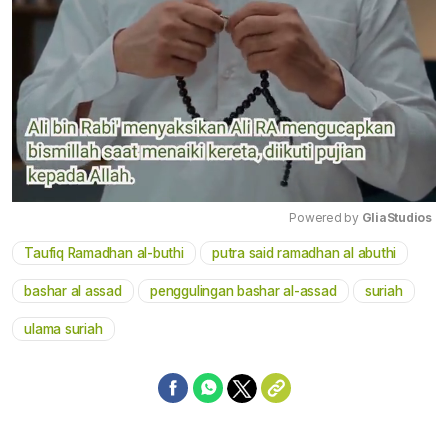
Powered by 
GliaStudios
Taufiq Ramadhan al-buthi
putra said ramadhan al abuthi
Mute
bashar al assad
penggulingan bashar al-assad
suriah
ulama suriah