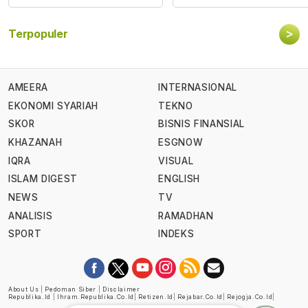
>
Terpopuler
AMEERA
INTERNASIONAL
EKONOMI SYARIAH
TEKNO
SKOR
BISNIS FINANSIAL
KHAZANAH
ESGNOW
IQRA
VISUAL
ISLAM DIGEST
ENGLISH
NEWS
TV
ANALISIS
RAMADHAN
SPORT
INDEKS
About Us
|
Pedoman Siber
|
Disclaimer
Republika.id
|
Ihram.republika.co.id
|
Retizen.id
|
Rejabar.co.id
|
Rejogja.co.id
|