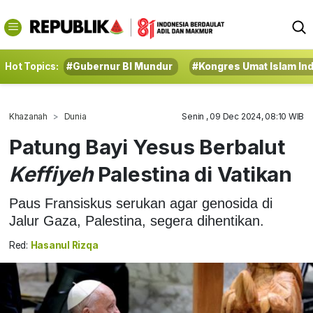
Hot Topics:
#Gubernur BI Mundur
#Kongres Umat Islam In
Khazanah
Dunia
Senin , 09 Dec 2024, 08:10 WIB
Patung Bayi Yesus Berbalut
Keffiyeh
Palestina di Vatikan
Paus Fransiskus serukan agar genosida di
Jalur Gaza, Palestina, segera dihentikan.
Red:
Hasanul Rizqa