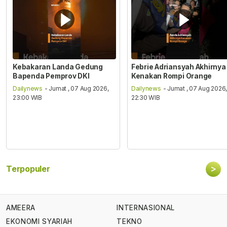
Kebakaran Landa Gedung
Febrie Adriansyah Akhirnya
Bapenda Pemprov DKI
Kenakan Rompi Orange
Dailynews
- Jumat , 07 Aug 2026,
Dailynews
- Jumat , 07 Aug 2026
23:00 WIB
22:30 WIB
>
Terpopuler
AMEERA
INTERNASIONAL
EKONOMI SYARIAH
TEKNO