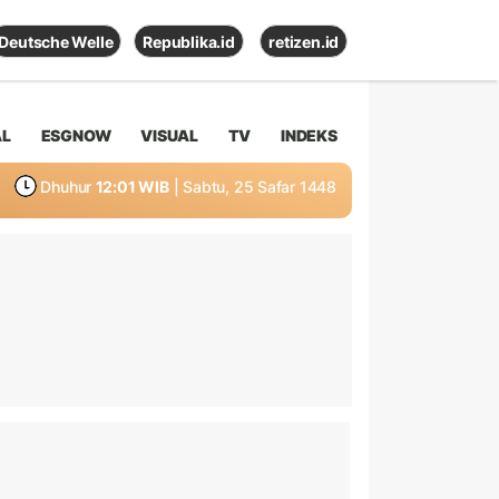
Deutsche Welle
Republika.id
retizen.id
AL
ESGNOW
VISUAL
TV
INDEKS
Dhuhur
12:01 WIB
| Sabtu, 25 Safar 1448