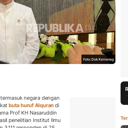
Foto: Dok Kemenag
termasuk negara dengan
gkat
buta huruf Alquran
di
Agama Prof KH Nasaruddin
Ter
 penelitian Institut Ilmu
n 3.111 responden di 25