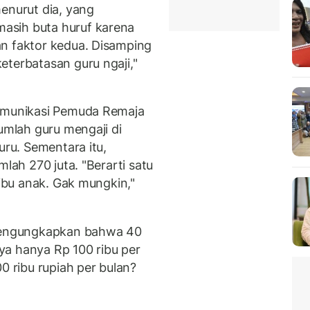
enurut dia, yang
asih buta huruf karena
n faktor kedua. Disamping
eterbatasan guru ngaji,"
Komunikasi Pemuda Remaja
jumlah guru mengaji di
uru. Sementara itu,
mlah 270 juta. "Berarti satu
ribu anak. Gak mungkin,"
 mengungkapkan bahwa 40
nya hanya Rp 100 ribu per
0 ribu rupiah per bulan?