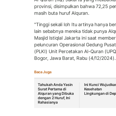
provinsi, disimpulkan bahwa 72,25 per
masih buta huruf Alquran.
"Tinggi sekali loh Itu artinya hanya be
lain sebabnya mereka tidak punya Alq
Masjid Istiqlal Jakarta ini saat memb
peluncuran Operasional Gedung Pusat
(PLKI) Unit Percetakan Al-Quran (UPQ
Bogor, Jawa Barat, Rabu (4/12/2024).
Baca Juga
Tahukah Anda Yasin
Ini Kunci Wujudka
Surat Pertama di
Kesehatan
Alquran yang Dibuka
Lingkungan di De
dengan 2 Huruf, Ini
Rahasianya