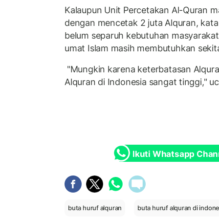
Kalaupun Unit Percetakan Al-Quran
dengan mencetak 2 juta Alquran, kata d
belum separuh kebutuhan masyarakat 
umat Islam masih membutuhkan sekitar 
"Mungkin karena keterbatasan Alqura
Alquran di Indonesia sangat tinggi," u
Ikuti Whatsapp Chan
buta huruf alquran
buta huruf alquran di indone