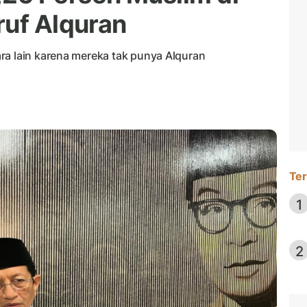
ruf Alquran
ra lain karena mereka tak punya Alquran
Ter
1
2