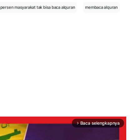
 persen masyarakat tak bisa baca alquran
membaca alquran
Baca selengkapnya
arrow_forward_ios