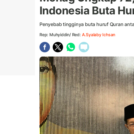
Indonesia Buta Hu
Penyebab tingginya buta huruf Quran anta
Rep: Muhyiddin/ Red:
A.Syalaby Ichsan