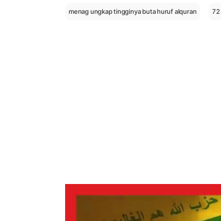
menag ungkap tingginya buta huruf alquran
72