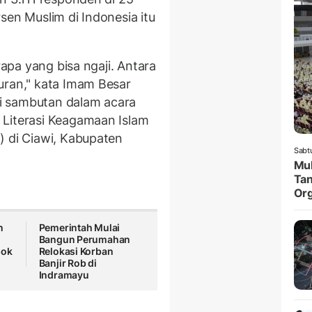
sen Muslim di Indonesia itu
rapa yang bisa ngaji. Antara
uran," kata Imam Besar
eri sambutan dalam acara
 Literasi Keagamaan Islam
) di Ciawi, Kabupaten
Sabt
Muk
Tan
Org
n
Pemerintah Mulai
Bangun Perumahan
pok
Relokasi Korban
Banjir Rob di
Indramayu