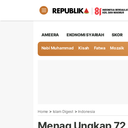
AMEERA
EKONOMI SYARIAH
SKOR
Nabi Muhammad
Kisah
Fatwa
Mozaik
>
>
Home
Islam Digest
Indonesia
Menag Ungkap 72,