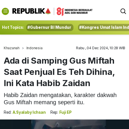
Hot Topics:
#Gubernur BI Mundur
#Kongres Umat Islam In
Khazanah
Indonesia
Rabu , 04 Dec 2024, 10:28 WIB
Ada di Samping Gus Miftah
Saat Penjual Es Teh Dihina,
Ini Kata Habib Zaidan
Habib Zaidan mengatakan, karakter dakwah
Gus Miftah memang seperti itu.
Red:
A.Syalaby Ichsan
Rep:
Fuji EP