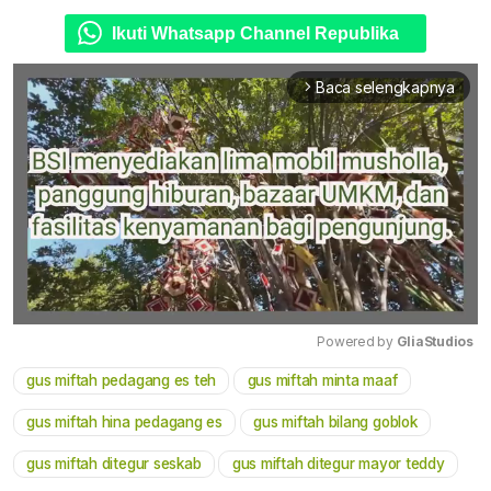
Ikuti Whatsapp Channel Republika
Baca selengkapnya
arrow_forward_ios
Powered by 
GliaStudios
gus miftah pedagang es teh
gus miftah minta maaf
Mute
gus miftah hina pedagang es
gus miftah bilang goblok
gus miftah ditegur seskab
gus miftah ditegur mayor teddy