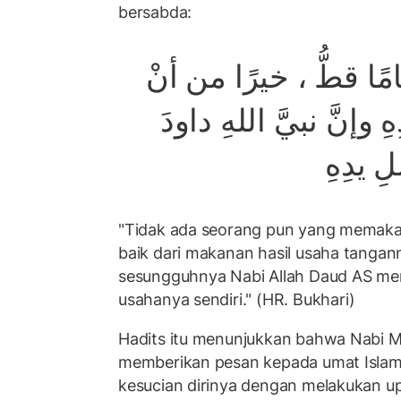
bersabda:
أنْ
من
خيرًا
،
قطُّ
ًا
هِ
وإنَّ
نبيَّ
اللهِ
داودَ
لِ
يدِهِ
"Tidak ada seorang pun yang memaka
baik dari makanan hasil usaha tangann
sesungguhnya Nabi Allah Daud AS me
usahanya sendiri." (HR. Bukhari)
Hadits itu menunjukkan bahwa Nab
memberikan pesan kepada umat Islam
kesucian dirinya dengan melakukan u