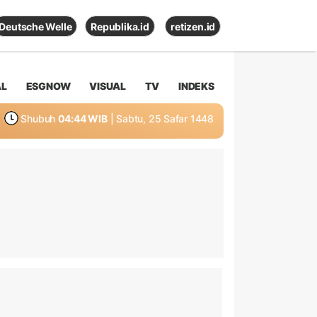
Deutsche Welle
Republika.id
retizen.id
AL
ESGNOW
VISUAL
TV
INDEKS
Shubuh
04:44 WIB
| Sabtu, 25 Safar 1448