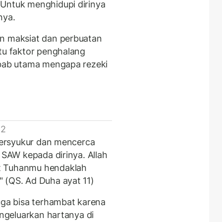
 Untuk menghidupi dirinya
nya.
an maksiat dan perbuatan
atu faktor penghalang
ebab utama mengapa rezeki
 2
 bersyukur dan mencerca
h SAW kepada dirinya. Allah
t Tuhanmu hendaklah
 (QS. Ad Duha ayat 11)
uga bisa terhambat karena
engeluarkan hartanya di