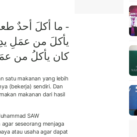
طعام
أحدٌ
أكلَ
ما
-
يأكلَ
من
عمَلِ
يدِ
كان
يأكلُ
من
عمَ
n satu makanan yang lebih
ya (bekerja) sendiri. Dan
makan makanan dari hasil
i Muhammad SAW
 agar seseorang menjaga
paya atau usaha agar dapat