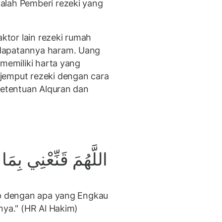
alah Pemberi rezeki yang
tor lain rezeki rumah
dapatannya haram. Uang
 memiliki harta yang
jemput rezeki dengan cara
ketentuan Alquran dan
اللَّهُمَ
قَنِّعْنِي
بِمَا
up dengan apa yang Engkau
nya." (HR Al Hakim)