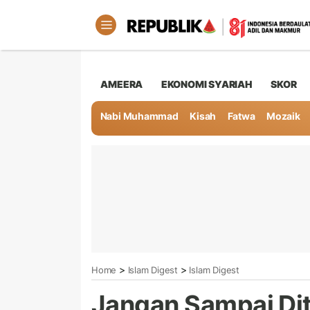
AMEERA
EKONOMI SYARIAH
SKOR
Nabi Muhammad
Kisah
Fatwa
Mozaik
>
>
Home
Islam Digest
Islam Digest
Jangan Sampai Diti