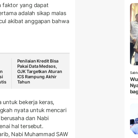
a faktor yang dapat
rtama adalah sikap malas
cul akibat anggapan bahwa
Penilaian Kredit Bisa
Pakai Data Medsos,
an
OJK Targetkan Aturan
Sabt
si
ICS Rampung Akhir
Wuj
tis
Tahun
Nya
bag
 untuk bekerja keras,
gkah nyata untuk mencari
 berusaha dan Nabi
ai hal tersebut.
 Karib, Nabi Muhammad SAW