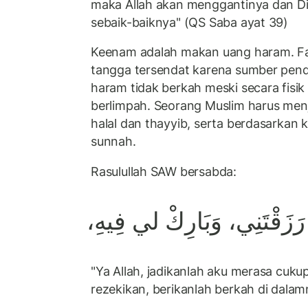
maka Allah akan menggantinya dan Di
sebaik-baiknya" (QS Saba ayat 39)
Keenam adalah makan uang haram. Fak
tangga tersendat karena sumber pen
haram tidak berkah meski secara fisik
berlimpah. Seorang Muslim harus men
halal dan thayyib, serta berdasarkan 
sunnah.
Rasulullah SAW bersabda:
رَزَقْتَنِي،
وَبَارِكْ
لي
فِيهِ،
"Ya Allah, jadikanlah aku merasa cuk
rezekikan, berikanlah berkah di dalam