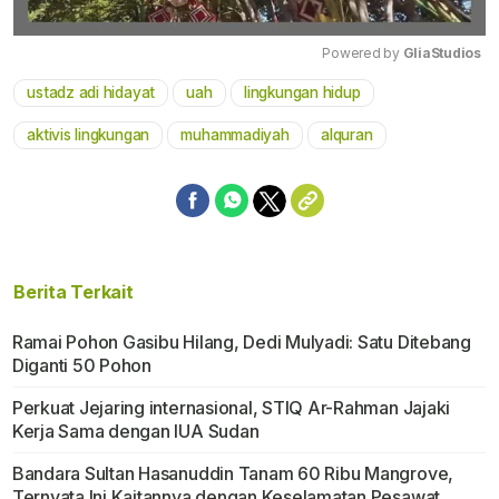
Powered by 
GliaStudios
ustadz adi hidayat
uah
lingkungan hidup
Mute
aktivis lingkungan
muhammadiyah
alquran
Berita Terkait
Ramai Pohon Gasibu Hilang, Dedi Mulyadi: Satu Ditebang
Diganti 50 Pohon
Perkuat Jejaring internasional, STIQ Ar-Rahman Jajaki
Kerja Sama dengan IUA Sudan
Bandara Sultan Hasanuddin Tanam 60 Ribu Mangrove,
Ternyata Ini Kaitannya dengan Keselamatan Pesawat