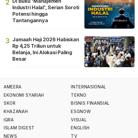
Di Buku 'Manajemen
2
Industri Halal', Serian Soroti
Potensi hingga
Tantangannya
Jamaah Haji 2026 Habiskan
3
Rp 4,25 Triliun untuk
Belanja, Ini Alokasi Paling
Besar
AMEERA
INTERNASIONAL
EKONOMI SYARIAH
TEKNO
SKOR
BISNIS FINANSIAL
KHAZANAH
ESGNOW
IQRA
VISUAL
ISLAM DIGEST
ENGLISH
NEWS
TV