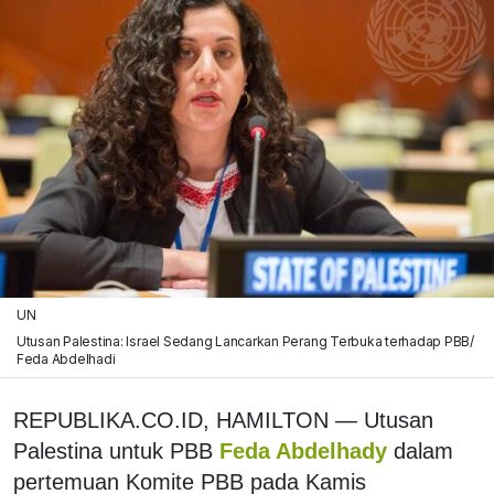
UN
Utusan Palestina: Israel Sedang Lancarkan Perang Terbuka terhadap PBB/
Feda Abdelhadi
REPUBLIKA.CO.ID, HAMILTON
—
Utusan
Palestina untuk PBB
Feda Abdelhady
dalam
pertemuan Komite PBB pada Kamis