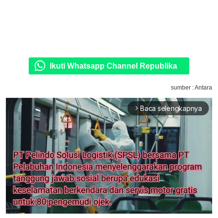
Ikuti Whatsapp Channel Republika
sumber : Antara
Baca selengkapnya
arrow_forward_ios