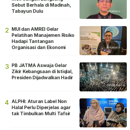
Sebut Berhala di Madinah,
Tabayun Dulu
MUI dan AMREI Gelar
2
Pelatihan Manajemen Risiko
Hadapi Tantangan
Organisasi dan Ekonomi
PB JATMA Aswaja Gelar
3
Zikir Kebangsaan di Istiqlal,
Presiden Dijadwalkan Hadir
ALPHI: Aturan Label Non
4
Halal Perlu Diperjelas agar
tak Timbulkan Multi Tafsir