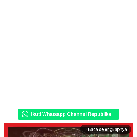
Ikuti Whatsapp Channel Republika
Baca selengkapnya
arrow_forward_ios