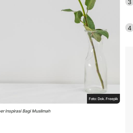
3
4
Foto: Dok. Freepik
r Inspirasi Bagi Muslimah