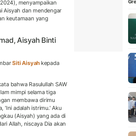
Gre
10/2024), menyampaikan
i Aisyah dan mendengar
ilan keutamaan yang
ad, Aisyah Binti
ambar
Siti Aisyah
kepada
erkata bahwa Rasulullah SAW
alam mimpi selama tiga
engan membawa dirimu
, 'Ini adalah istrimu.' Aku
gkau (Aisyah) yang ada di
ari Allah, niscaya Dia akan