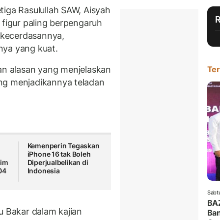
tiga Rasulullah SAW, Aisyah
 figur paling berpengaruh
a kecerdasannya,
nya yang kuat.
an alasan yang menjelaskan
Ter
ng menjadikannya teladan
a
Kemenperin Tegaskan
iPhone 16 tak Boleh
lim
Diperjualbelikan di
04
Indonesia
Sabt
BA
u Bakar dalam kajian
Ban