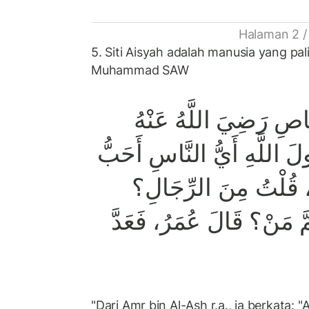
Halaman 2 /
5. Siti Aisyah adalah manusia yang pali
Muhammad SAW
صِ رَضِيَ اللَّهُ عَنْهُ
َ اللَّهِ أَيُّ النَّاسِ أَحَبُّ
ُ، قُلْتُ مِنَ الرِّجَالِ؟
َّ مَنْ؟ قَالَ عُمَرُ، فَعَدَّ
"Dari Amr bin Al-Ash r.a., ia berkata: 