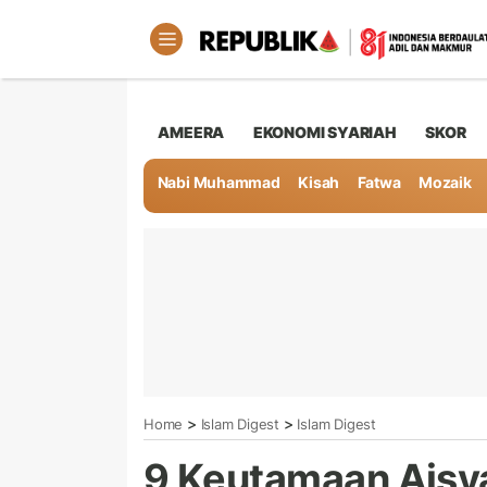
AMEERA
EKONOMI SYARIAH
SKOR
Nabi Muhammad
Kisah
Fatwa
Mozaik
>
>
Home
Islam Digest
Islam Digest
9 Keutamaan Aisyah