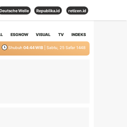
Deutsche Welle
Republika.id
retizen.id
AL
ESGNOW
VISUAL
TV
INDEKS
Shubuh
04:44 WIB
| Sabtu, 25 Safar 1448