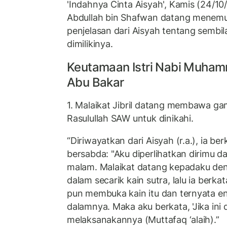
'Indahnya Cinta Aisyah', Kamis (24/
Abdullah bin Shafwan datang menemu
penjelasan dari Aisyah tentang semb
dimilikinya.
Keutamaan Istri Nabi Muhamm
Abu Bakar
1. Malaikat Jibril datang membawa g
Rasulullah SAW untuk dinikahi.
“Diriwayatkan dari Aisyah (r.a.), ia b
bersabda: "Aku diperlihatkan dirimu d
malam. Malaikat datang kepadaku d
dalam secarik kain sutra, lalu ia berkata
pun membuka kain itu dan ternyata en
dalamnya. Maka aku berkata, 'Jika ini d
melaksanakannya (Muttafaq ‘alaih).”