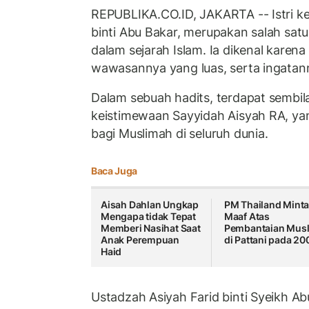
REPUBLIKA.CO.ID, JAKARTA -- Istri ke
binti Abu Bakar, merupakan salah satu
dalam sejarah Islam. Ia dikenal karen
wawasannya yang luas, serta ingatan
Dalam sebuah hadits, terdapat sembil
keistimewaan Sayyidah Aisyah RA, ya
bagi Muslimah di seluruh dunia.
Baca Juga
Aisah Dahlan Ungkap
PM Thailand Mint
Mengapa tidak Tepat
Maaf Atas
Memberi Nasihat Saat
Pembantaian Mus
Anak Perempuan
di Pattani pada 20
Haid
Ustadzah Asiyah Farid binti Syeikh Ab