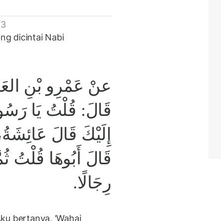
 3
ng dicintai Nabi
عنْ عَمْرِو بْنِ العَا
قَالَ: قُلْتُ يَا رَسُول
إِلَيْكَ قَالَ عَائِشَة
قَالَ أَبُوهَا قُلْتُ ثُم
رِجَالًا.
"Aku bertanya, 'Wahai