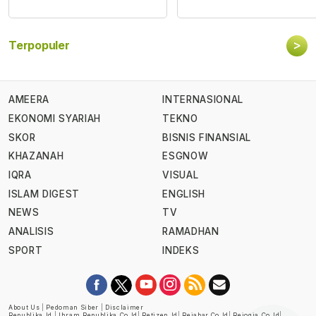
>
Terpopuler
AMEERA
INTERNASIONAL
EKONOMI SYARIAH
TEKNO
SKOR
BISNIS FINANSIAL
KHAZANAH
ESGNOW
IQRA
VISUAL
ISLAM DIGEST
ENGLISH
NEWS
TV
ANALISIS
RAMADHAN
SPORT
INDEKS
About Us
|
Pedoman Siber
|
Disclaimer
Republika.id
|
Ihram.republika.co.id
|
Retizen.id
|
Rejabar.co.id
|
Rejogja.co.id
|