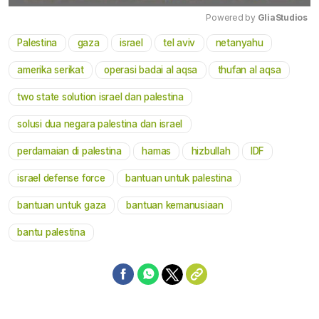
Powered by 
GliaStudios
Palestina
gaza
israel
tel aviv
netanyahu
Mute
amerika serikat
operasi badai al aqsa
thufan al aqsa
two state solution israel dan palestina
solusi dua negara palestina dan israel
perdamaian di palestina
hamas
hizbullah
IDF
israel defense force
bantuan untuk palestina
bantuan untuk gaza
bantuan kemanusiaan
bantu palestina