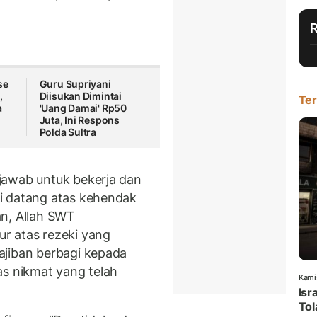
se
Guru Supriyani
,
Diisukan Dimintai
Ter
a
'Uang Damai' Rp50
Juta, Ini Respons
Polda Sultra
jawab untuk bekerja dan
i datang atas kehendak
an, Allah SWT
r atas rezeki yang
ajiban berbagi kepada
as nikmat yang telah
Kami
Isr
Tol