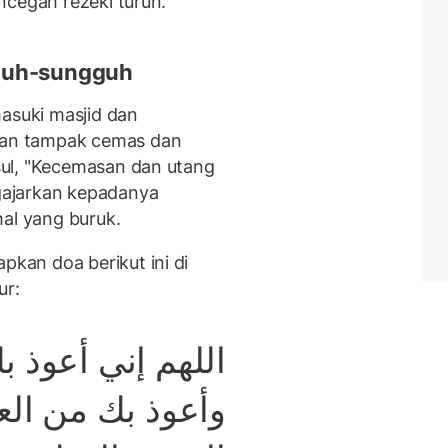
ncegah rezeki turun.
gguh-sungguh
suki masjid dan
an tampak cemas dan
ul, "Kecemasan dan utang
gajarkan kepadanya
hal yang buruk.
an doa berikut ini di
ur:
اللهم
إني
أعوذ
ب
وأعوذ
بك
من
الع