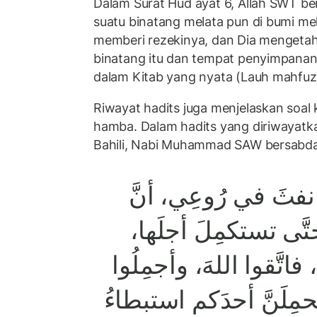
Dalam Surat Hud ayat 6, Allah SWT be
suatu binatang melata pun di bumi me
memberi rezekinya, dan Dia mengetah
binatang itu dan tempat penyimpanan
dalam Kitab yang nyata (Lauh mahfuz
Riwayat hadits juga menjelaskan soal k
hamba. Dalam hadits yang diriwayatk
Bahili, Nabi Muhammad SAW bersabda
نفثَ
في
رُوعِي،
أنَّ
َّى
تستكمِلَ
أجلَها،
فاتَّقوا
اللهَ،
وأجمِلُوا
حمِلَنَّ
أحدَكم
استبطاءُ