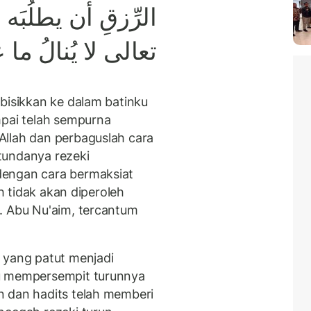
الرِّزقِ
أن
يطلُبَه
ب
تعالى
لا
يُنالُ
ما
ع
bisikkan ke dalam batinku
mpai telah sempurna
Allah dan perbaguslah cara
tundanya rezeki
dengan cara bermaksiat
ah tidak akan diperoleh
. Abu Nu'aim, tercantum
 yang patut menjadi
au mempersempit turunnya
n dan hadits telah memberi