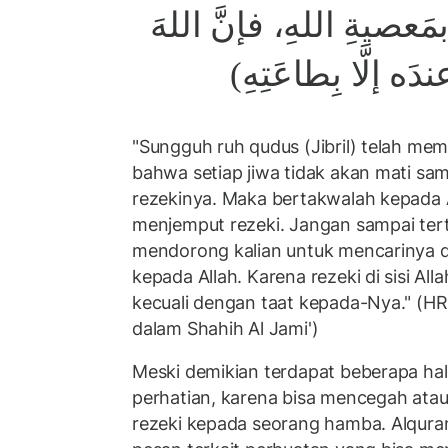
مَعصيةِ
اللهِ،
فإنَّ
اللهَ
)
بِطاعَتِهِ
إلَّا
ندَه
"Sungguh ruh qudus (Jibril) telah mem
bahwa setiap jiwa tidak akan mati sa
rezekinya. Maka bertakwalah kepada 
menjemput rezeki. Jangan sampai ter
mendorong kalian untuk mencarinya 
kepada Allah. Karena rezeki di sisi All
kecuali dengan taat kepada-Nya." (HR
dalam Shahih Al Jami')
Meski demikian terdapat beberapa hal
perhatian, karena bisa mencegah at
rezeki kepada seorang hamba. Alqura