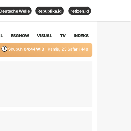
Deutsche Welle
Republika.id
retizen.id
AL
ESGNOW
VISUAL
TV
INDEKS
Shubuh
04:44 WIB
| Kamis, 23 Safar 1448