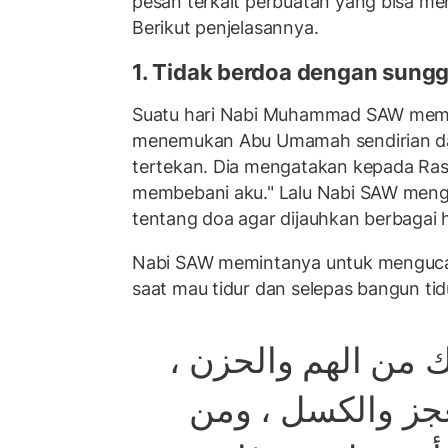
pesan terkait perbuatan yang bisa me
Berikut penjelasannya.
1. Tidak berdoa dengan sun
Suatu hari Nabi Muhammad SAW mema
menemukan Abu Umamah sendirian d
tertekan. Dia mengatakan kepada Ras
membebani aku." Lalu Nabi SAW men
tentang doa agar dijauhkan berbagai 
Nabi SAW memintanya untuk mengucapk
saat mau tidur dan selepas bangun tid
،
والحزن
الهم
من
ك
ومن
،
والكسل
جز