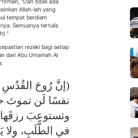
rfirman, "Dan tidak ada
lainkan Allah-lah yang
ui tempat berdiam
nya. Semuanya tertulis
h)."
epastian rezeki bagi setiap
an dari Abu Umamah Al
:
القُدُسِ
رُوحَ
إنَّ
(
نفسًا
لَن
تموتَ
حت
وتستوعِبَ
رزقَها،
في
الطَّلَبِ،
ولا
يَ