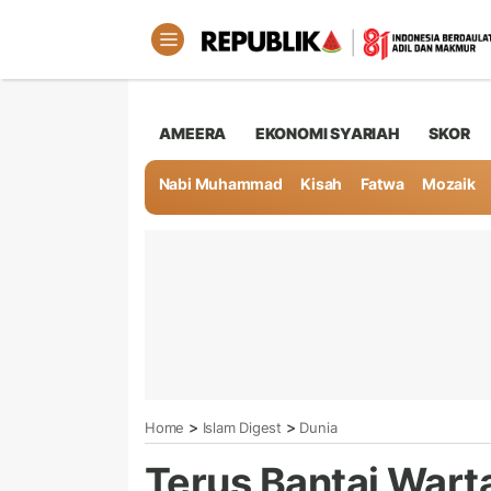
AMEERA
EKONOMI SYARIAH
SKOR
Nabi Muhammad
Kisah
Fatwa
Mozaik
>
>
Home
Islam Digest
Dunia
Terus Bantai Warta