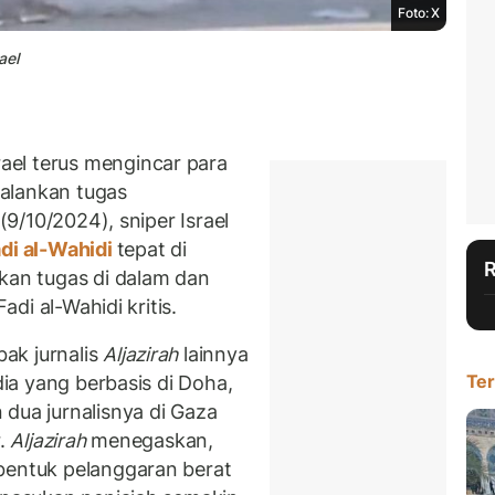
Foto: X
ael
rael terus mengincar para
alankan tugas
 (9/10/2024), sniper Israel
di al-Wahidi
tepat di
ukan tugas di dalam dan
adi al-Wahidi kritis.
ak jurnalis
Aljazirah
lainnya
Ter
dia yang berbasis di Doha,
dua jurnalisnya di Gaza
r.
Aljazirah
menegaskan,
bentuk pelanggaran berat