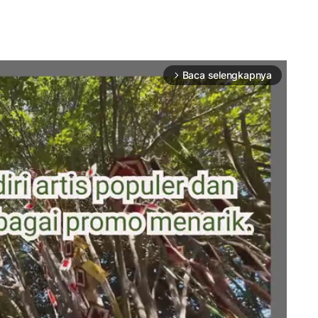
Baca selengkapnya
arrow_forward_ios