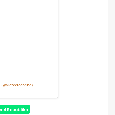
h (@aljazeeraenglish)
nel Republika