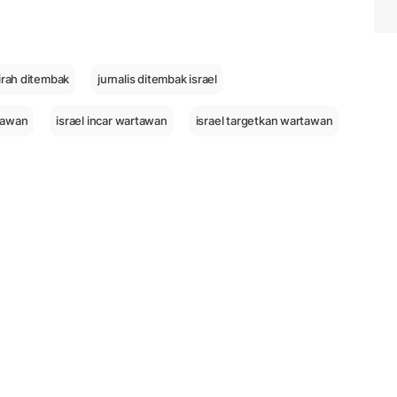
zirah ditembak
jurnalis ditembak israel
rtawan
israel incar wartawan
israel targetkan wartawan