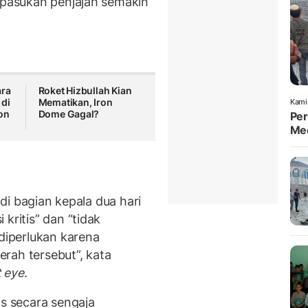
a pasukan penjajah semakin
ara
Roket Hizbullah Kian
 di
Mematikan, Iron
Kami
on
Dome Gagal?
Per
Med
 di bagian kepala dua hari
kritis” dan “tidak
iperlukan karena
rah tersebut”, kata
 eye.
is secara sengaja