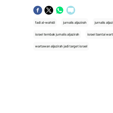
fadi al-wahidi
jurnalis aljazirah
jurnalis alja
israel tembak jurnalis aljazirah
israel bantai wa
wartawan aljazirah jadi target israel