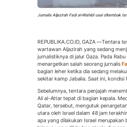
Jurnalis Aljazirah Fadi al-Wahidi usai ditembak Isr
REPUBLIKA.CO.ID, GAZA
—
Tentara Is
wartawan Aljazirah yang sedang menj
jurnalistiknya di jalur Gaza. Pada Rabu
menargetkan salah seorang jurnalis
Fa
bagian leher ketika dia sedang melak
sekitar kamp Jabalia. Saat ini, kondisi F
Sebelumnya, tentara penjajah menemb
Ali al-Attar tepat di bagian kepala. Me
Qatar, tersebut, mengutuk penargetan 
utara oleh Israel dalam 48 jam terakhi
apa yang dilakukan Israel merupakan 