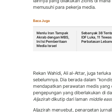
lainnya yang dilakukan zionis di man
memusuhi para pekerja media.
Baca Juga
Menlu Iran Tampak
Sebanyak 38 Tent
Akrab dengan MBS,
IDF Luka, 11 Tewas
Ini Isi Pemberitaan
Perbatasan Leban
Media Israel
Rekan Wahidi, Ali al-Attar, juga terluka
sebelumnya. Dia berada dalam “kondisi 
mendapatkan perawatan medis yang d
pengepungan yang diberlakukan di dae
Aljazirah
dikutip dari laman
middle east
Aljazirah menyebut, penargetan jurnal