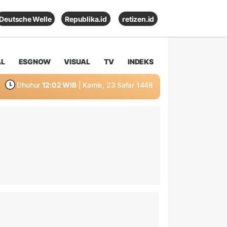
Deutsche Welle
Republika.id
retizen.id
AL
ESGNOW
VISUAL
TV
INDEKS
Dhuhur
12:02 WIB
| Kamis, 23 Safar 1448