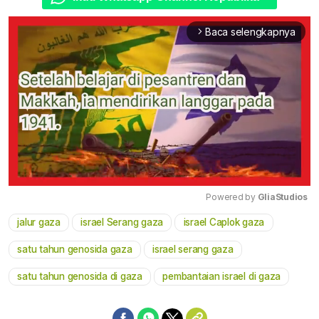
Baca selengkapnya
arrow_forward_ios
Powered by 
GliaStudios
jalur gaza
israel Serang gaza
israel Caplok gaza
Mute
satu tahun genosida gaza
israel serang gaza
satu tahun genosida di gaza
pembantaian israel di gaza