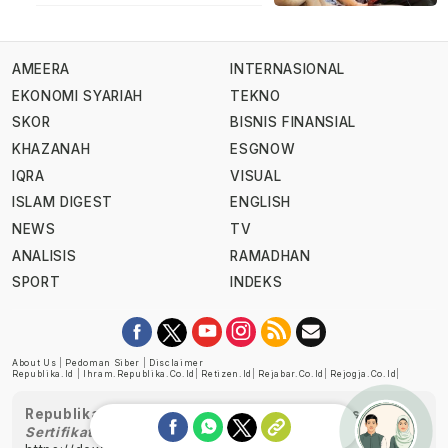
AMEERA
INTERNASIONAL
EKONOMI SYARIAH
TEKNO
SKOR
BISNIS FINANSIAL
KHAZANAH
ESGNOW
IQRA
VISUAL
ISLAM DIGEST
ENGLISH
NEWS
TV
ANALISIS
RAMADHAN
SPORT
INDEKS
About Us
|
Pedoman Siber
|
Disclaimer
Republika.id
|
Ihram.republika.co.id
|
Retizen.id
|
Rejabar.co.id
|
Rejogja.co.id
|
Republika telah diverifikasi oleh Dewan Pers
Sertifikat Nomor 1058/DP-Verifikasi/K/XII/2022