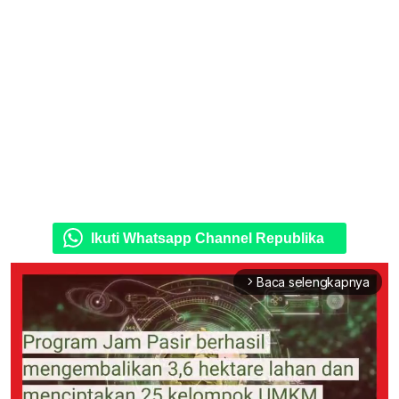
Ikuti Whatsapp Channel Republika
Baca selengkapnya
arrow_forward_ios