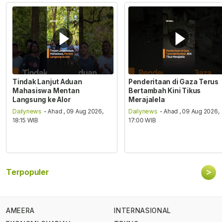
Tindak Lanjut Aduan
Penderitaan di Gaza Terus
Mahasiswa Mentan
Bertambah Kini Tikus
Langsung ke Alor
Merajalela
Dailynews
- Ahad , 09 Aug 2026,
Dailynews
- Ahad , 09 Aug 2026,
18:15 WIB
17:00 WIB
>
Terpopuler
AMEERA
INTERNASIONAL