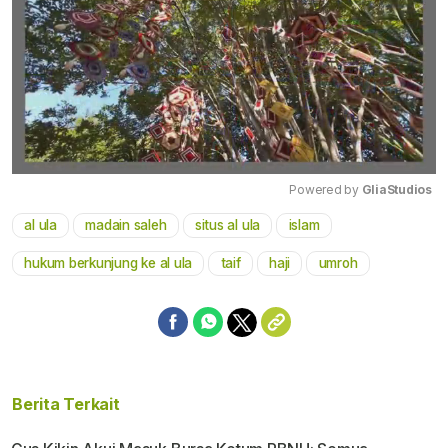
Powered by 
GliaStudios
al ula
madain saleh
situs al ula
islam
Mute
hukum berkunjung ke al ula
taif
haji
umroh
Berita Terkait