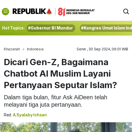
Hot Topics:
#Gubernur BI Mundur
#Kongres Umat Islam In
Khazanah
Indonesia
Senin , 30 Sep 2024, 06:01 WIB
Dicari Gen-Z, Bagaimana
Chatbot AI Muslim Layani
Pertanyaan Seputar Islam?
Dalam tiga bulan, fitur Ask AiDeen telah
melayani tiga juta pertanyaan.
Red:
A.Syalaby Ichsan