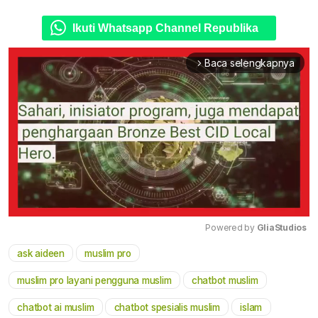
Ikuti Whatsapp Channel Republika
Baca selengkapnya
arrow_forward_ios
Powered by 
GliaStudios
ask aideen
muslim pro
Mute
muslim pro layani pengguna muslim
chatbot muslim
chatbot ai muslim
chatbot spesialis muslim
islam