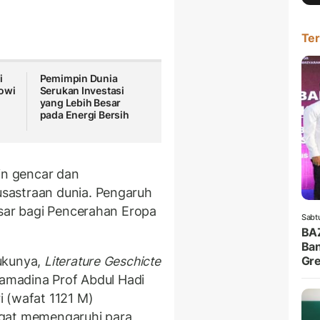
Ter
i
Pemimpin Dunia
owi
Serukan Investasi
yang Lebih Besar
i
pada Energi Bersih
in gencar dan
sastraan dunia. Pengaruh
esar bagi Pencerahan Eropa
Sabt
BA
Ban
ukunya,
Literature Geschicte
Gre
ramadina Prof Abdul Hadi
i (wafat 1121 M)
gat memengaruhi para