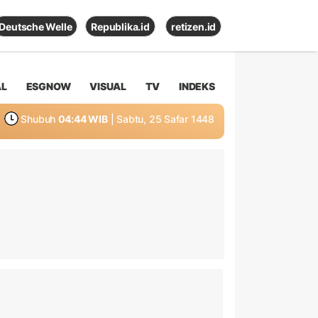
Deutsche Welle
Republika.id
retizen.id
AL
ESGNOW
VISUAL
TV
INDEKS
Shubuh
04:44 WIB
| Sabtu, 25 Safar 1448