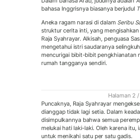
Dalam bahasa Arab, judulnya adalah
A
bahasa Inggrisnya biasanya berjudul
T
Aneka ragam narasi di dalam
Seribu S
struktur cerita inti, yang mengisahkan
Raja Syahrayar. Alkisah, penguasa Sasa
mengetahui istri saudaranya selingkuh.
mencurigai bibit-bibit pengkhianatan m
rumah tangganya sendiri.
Halaman 2 /
Puncaknya, Raja Syahrayar mengekseku
dianggap tidak lagi setia. Dalam keada
disimpulkannya bahwa semua peremp
melukai hati laki-laki. Oleh karena it
untuk menikahi satu per satu gadis.