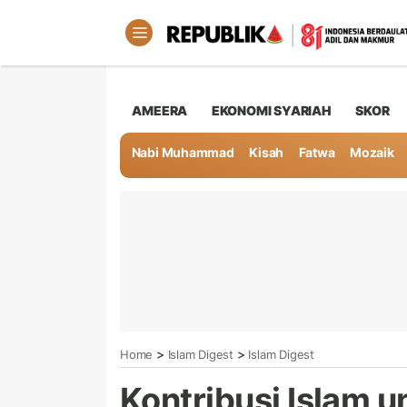
AMEERA
EKONOMI SYARIAH
SKOR
Nabi Muhammad
Kisah
Fatwa
Mozaik
>
>
Home
Islam Digest
Islam Digest
Kontribusi Islam u