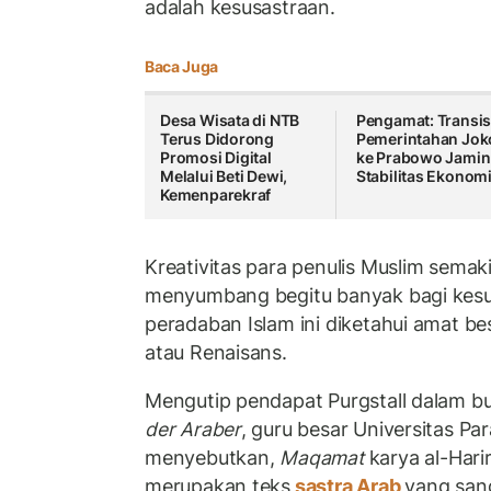
adalah kesusastraan.
Baca Juga
Desa Wisata di NTB
Pengamat: Transis
Terus Didorong
Pemerintahan Jok
Promosi Digital
ke Prabowo Jamin
Melalui Beti Dewi,
Stabilitas Ekonom
Kemenparekraf
Kreativitas para penulis Muslim semak
menyumbang begitu banyak bagi kesu
peradaban Islam ini diketahui amat b
atau Renaisans.
Mengutip pendapat Purgstall dalam b
der Araber
, guru besar Universitas Pa
menyebutkan,
Maqamat
karya al-Harir
merupakan teks
sastra Arab
yang san