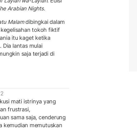
lf Laylah wa-Laylah.
Edisi
he Arabian Nights.
atu Malam
dibingkai dalam
 kegelisahan tokoh fiktif
nia itu kaget ketika
 Dia lantas mulai
ungkin saja terjadi di
 2
si mati istrinya yang
an frustrasi,
uan sama saja, cenderung
u, ia kemudian memutuskan