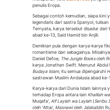
penulis Eropa.
Sebagai contoh kemudian, siapa kini 
legendaris dari sastra Spanyol, tulisa
Ternyata, karya tersebut disadur dari 
abad ke-13, Said Hamid bin Anjili.
Demikian pula dengan karya-karya fik
romantisme dan sebagainya. Misalny
Daniel Defoe,
The Jungle Books
oleh R
karya Jonathan Swift. Menurut Abdu
Budaya Islam
, itu semua dipengaruhi
H
sastrawan Muslim Andalusia abad ke-12
Karya-karya dari Dunia Islam lainnya
terhadap Eropa antara lain
Khalilah w
Muqafa',
Alf Laylah wa Laylah
(
Seribu 
oleh 'Attar,
Masnawi
oleh Jalaluddin R