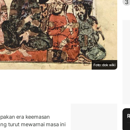
3
Foto: dok wiki
upakan era keemasan
ang turut mewarnai masa ini