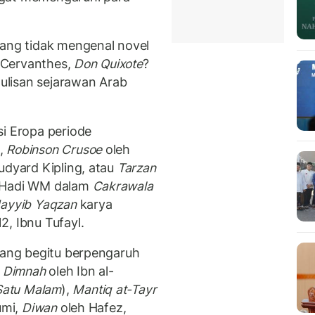
yang tidak mengenal novel
n Cervanthes,
Don Quixote
?
tulisan sejarawan Arab
si Eropa periode
a,
Robinson Crusoe
oleh
udyard Kipling, atau
Tarzan
l Hadi WM dalam
Cakrawala
ayyib Yaqzan
karya
, Ibnu Tufayl.
 yang begitu berpengaruh
a Dimnah
oleh Ibn al-
Satu Malam
),
Mantiq at-Tayr
umi,
Diwan
oleh Hafez,