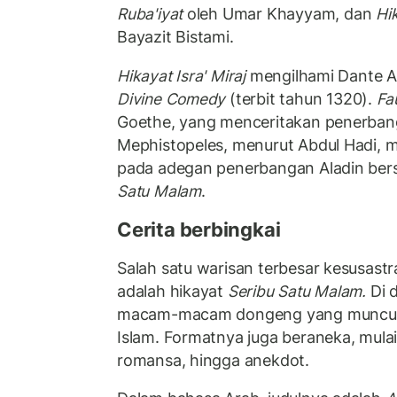
Ruba'iyat
oleh Umar Khayyam, dan
Hik
Bayazit Bistami.
Hikayat Isra' Miraj
mengilhami Dante Al
Divine Comedy
(terbit tahun 1320).
Fau
Goethe, yang menceritakan penerban
Mephistopeles, menurut Abdul Hadi,
pada adegan penerbangan Aladin bers
Satu Malam
.
Cerita berbingkai
Salah satu warisan terbesar kesusastr
adalah hikayat
Seribu Satu Malam.
Di 
macam-macam dongeng yang muncul
Islam. Formatnya juga beraneka, mulai d
romansa, hingga anekdot.