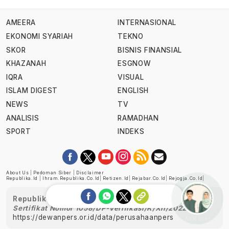
AMEERA
INTERNASIONAL
EKONOMI SYARIAH
TEKNO
SKOR
BISNIS FINANSIAL
KHAZANAH
ESGNOW
IQRA
VISUAL
ISLAM DIGEST
ENGLISH
NEWS
TV
ANALISIS
RAMADHAN
SPORT
INDEKS
About Us
|
Pedoman Siber
|
Disclaimer
Republika.id
|
Ihram.republika.co.id
|
Retizen.id
|
Rejabar.co.id
|
Rejogja.co.id
|
Republika telah diverifikasi oleh Dewan Pers
Sertifikat Nomor 1058/DP-Verifikasi/K/XII/2022
https://dewanpers.or.id/data/perusahaanpers
Ask me!