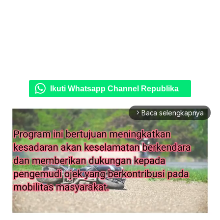
Ikuti Whatsapp Channel Republika
Baca selengkapnya
arrow_forward_ios