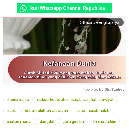
Ikuti Whatsapp Channel Republika
Baca selengkapnya
arrow_forward_ios
Powered by 
GliaStudios
rhoma irama
diskusi keabsahan nasab rabithah alawiyah
Mute
habib
debat rabithah alawiyah
debat nasab habib
bisikan rhoma
dangdut
guru gembul
kh imaduddin