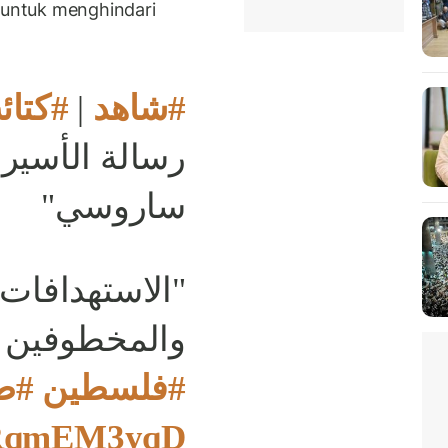
untuk menghindari
لقسام
|
#شاهد
القتيل "ألموج
ساروسي"
كان هدفها أنا
فين الآخرين"
صى
#فلسطين
/6RqmEM3yqD