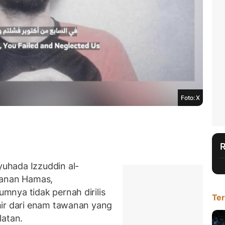
Foto: X
yuhada Izzuddin al-
wanan Hamas,
nya tidak pernah dirilis
Ter
hir dari enam tawanan yang
latan.