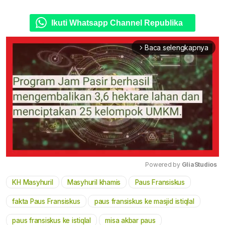
Ikuti Whatsapp Channel Republika
Baca selengkapnya
arrow_forward_ios
Powered by 
GliaStudios
KH Masyhuril
Masyhuril khamis
Paus Fransiskus
Mute
fakta Paus Fransiskus
paus fransiskus ke masjid istiqlal
paus fransiskus ke istiqlal
misa akbar paus