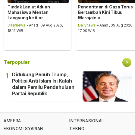
Tindak Lanjut Aduan
Penderitaan di Gaza Terus
Mahasiswa Mentan
Bertambah Kini Tikus
Langsung ke Alor
Merajalela
Dailynews
- Ahad , 09 Aug 2026,
Dailynews
- Ahad , 09 Aug 2026,
18:15 WIB
17:00 WIB
>
Terpopuler
Didukung Penuh Trump,
1
Politisi Anti Islam Ini Kalah
dalam Pemilu Pendahuluan
Partai Republik
AMEERA
INTERNASIONAL
EKONOMI SYARIAH
TEKNO