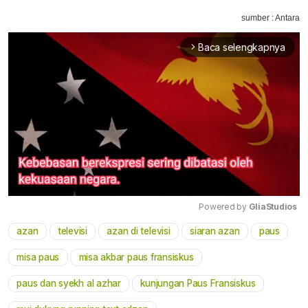
sumber : Antara
Baca selengkapnya
arrow_forward_ios
Powered by 
GliaStudios
azan
televisi
azan di televisi
siaran azan
paus
Mute
misa paus
misa akbar paus fransiskus
paus dan syekh al azhar
kunjungan Paus Fransiskus