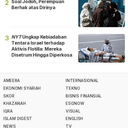
Soal Jodoh, Perempuan
2
Berhak atas Dirinya
NYT
Ungkap Kebiadaban
3
Tentara Israel terhadap
Aktivis Flotilla: Mereka
Disetrum Hingga Diperkosa
AMEERA
INTERNASIONAL
EKONOMI SYARIAH
TEKNO
SKOR
BISNIS FINANSIAL
KHAZANAH
ESGNOW
IQRA
VISUAL
ISLAM DIGEST
ENGLISH
NEWS
TV