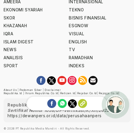
AMEERA
INTERNASIONAL
EKONOMI SYARIAH
TEKNO
SKOR
BISNIS FINANSIAL
KHAZANAH
ESGNOW
IQRA
VISUAL
ISLAM DIGEST
ENGLISH
NEWS
TV
ANALISIS
RAMADHAN
SPORT
INDEKS
About Us
|
Pedoman Siber
|
Disclaimer
Republika.id
|
Ihram.republika.co.id
|
Retizen.id
|
Rejabar.co.id
|
Rejogja.co.id
|
Republika telah diverifikasi oleh Dewan Pers
Sertifikat Nomor 1058/DP-Verifikasi/K/XII/2022
https://dewanpers.or.id/data/perusahaanpers
Ask me!
© 2026 PT Republika Media Mandiri - All Rights Reserved.