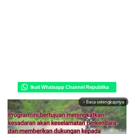
Ikuti Whatsapp Channel Republika
Baca selengkapnya
arrow_forward_ios