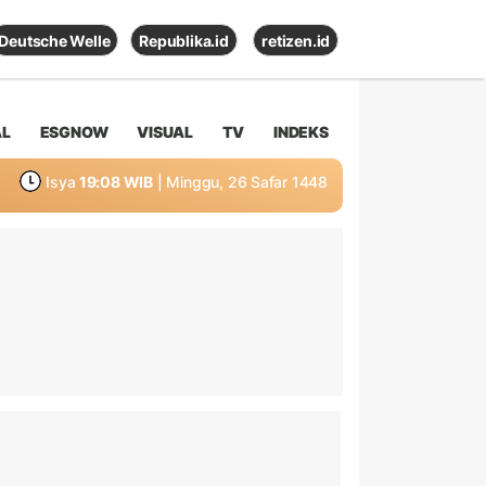
Deutsche Welle
Republika.id
retizen.id
AL
ESGNOW
VISUAL
TV
INDEKS
Isya
19:08 WIB
| Minggu, 26 Safar 1448