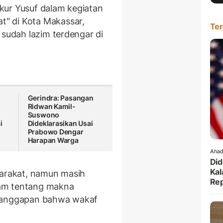
ur Yusuf dalam kegiatan
" di Kota Makassar,
Ter
 sudah lazim terdengar di
Gerindra: Pasangan
Ridwan Kamil-
Suswono
i
Dideklarasikan Usai
Prabowo Dengar
Harapan Warga
Ahad
Did
Kal
yarakat, namun masih
Rep
am tentang makna
eranggapan bahwa wakaf