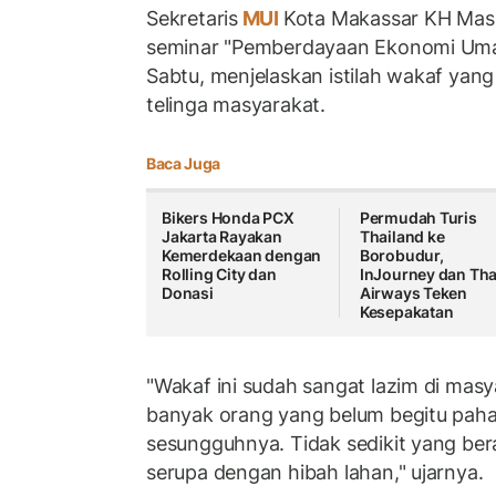
Sekretaris
MUI
Kota Makassar KH Mask
seminar "Pemberdayaan Ekonomi Umat
Sabtu, menjelaskan istilah wakaf yang
telinga masyarakat.
Baca Juga
Bikers Honda PCX
Permudah Turis
Jakarta Rayakan
Thailand ke
Kemerdekaan dengan
Borobudur,
Rolling City dan
InJourney dan Tha
Donasi
Airways Teken
Kesepakatan
"Wakaf ini sudah sangat lazim di mas
banyak orang yang belum begitu pah
sesungguhnya. Tidak sedikit yang b
serupa dengan hibah lahan," ujarnya.