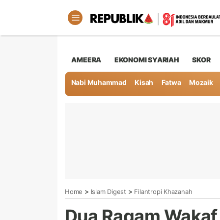
AMEERA
EKONOMI SYARIAH
SKOR
Nabi Muhammad
Kisah
Fatwa
Mozaik
>
>
Home
Islam Digest
Filantropi Khazanah
Dua Ragam Wakaf 