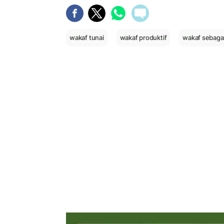
wakaf tunai
wakaf produktif
wakaf sebagai 