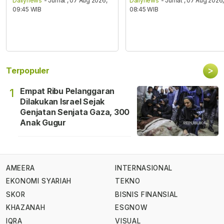
Dailynews
- Jumat , 07 Aug 2026,
Dailynews
- Jumat , 07 Aug 2026
09:45 WIB
08:45 WIB
>
Terpopuler
Empat Ribu Pelanggaran
1
Dilakukan Israel Sejak
Genjatan Senjata Gaza, 300
Anak Gugur
AMEERA
INTERNASIONAL
EKONOMI SYARIAH
TEKNO
SKOR
BISNIS FINANSIAL
KHAZANAH
ESGNOW
IQRA
VISUAL