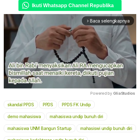
Ikuti Whatsapp Channel Republika
Baca selengkapnya
arrow_forward_ios
Powered by 
GliaStudios
skandal PPDS
PPDS
PPDS FK Undip
Mute
demo mahasiswa
mahasiswa undip bunuh diri
mahasiswa UNM Bangun Startup
mahasiswi undip bunuh diri