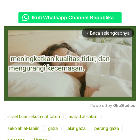
Ikuti Whatsapp Channel Republika
Baca selengkapnya
arrow_forward_ios
Powered by 
GliaStudios
israel bom sekolah at tabiin
masjid al-tabiin
Mute
sekolah al-tabiin
gaza
jalur gaza
perang gaza