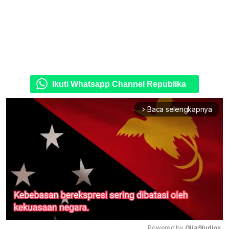
Ikuti Whatsapp Channel Republika
Baca selengkapnya
arrow_forward_ios
Powered by 
GliaStudios