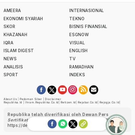
AMEERA
INTERNASIONAL
EKONOMI SYARIAH
TEKNO
SKOR
BISNIS FINANSIAL
KHAZANAH
ESGNOW
IQRA
VISUAL
ISLAM DIGEST
ENGLISH
NEWS
TV
ANALISIS
RAMADHAN
SPORT
INDEKS
About Us
|
Pedoman Siber
|
Disclaimer
Republika.id
|
Ihram.republika.co.id
|
Retizen.id
|
Rejabar.co.id
|
Rejogja.co.id
|
Republika telah diverifikasi oleh Dewan Pers
Sertifikat Nomor 1058/DP-Verifikasi/K/XII/2022
https://dewanpers.or.id/data/perusahaanpers