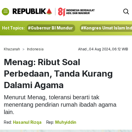
Hot Topics:
#Gubernur BI Mundur
#Kongres Umat Islam In
Khazanah
Indonesia
Ahad , 04 Aug 2024, 06:12 WIB
Menag: Ribut Soal
Perbedaan, Tanda Kurang
Dalami Agama
Menurut Menag, toleransi berarti tak
menentang pendirian rumah ibadah agama
lain.
Red:
Hasanul Rizqa
Rep:
Muhyiddin