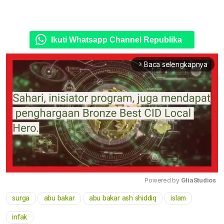
Ikuti Whatsapp Channel Republika
Baca selengkapnya
arrow_forward_ios
Powered by 
GliaStudios
surga
abu bakar
abu bakar ash shiddiq
islam
Mute
infak