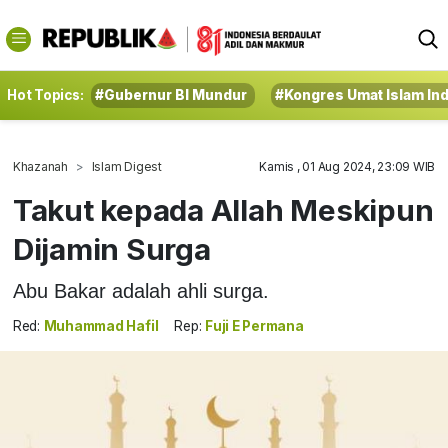
Hot Topics:
#Gubernur BI Mundur
#Kongres Umat Islam In
Khazanah
Islam Digest
Kamis , 01 Aug 2024, 23:09 WIB
Takut kepada Allah Meskipun
Dijamin Surga
Abu Bakar adalah ahli surga.
Red:
Muhammad Hafil
Rep:
Fuji E Permana