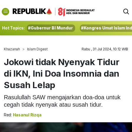
Hot Topics:
#Gubernur BI Mundur
#Kongres Umat Islam In
Khazanah
Islam Digest
Rabu , 31 Jul 2024, 10:12 WIB
Jokowi tidak Nyenyak Tidur
di IKN, Ini Doa Insomnia dan
Susah Lelap
Rasulullah SAW mengajarkan doa-doa untuk
cegah tidak nyenyak atau susah tidur.
Red:
Hasanul Rizqa