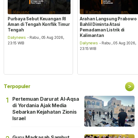
Purbaya Sebut Keuangan RI
Arahan Langsung Prabowo
Aman di Tengah Konflik Timur
Bahlil Diminta Atasi
Tengah
Pemadaman Listrik di
Kalimantan
Dailynews
- Rabu , 05 Aug 2026,
23:15 WIB
Dailynews
- Rabu , 05 Aug 2026,
23:15 WIB
>
Terpopuler
Pertemuan Darurat Al-Aqsa
1
di Yordania Ajak Media
Sebarkan Kejahatan Zionis
Israel
Guru Madrasah Sambut