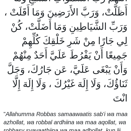
أَظَلَّتْ، وَرَبَّ الأَرَضِينَ وَمَا أَقَلَتْ ،
وَرَبِّ الشَّيَاطِينِ وَمَا أَضَلَّتْ، كُنْ
لِي جَارًا مِنْ شَرِ خَلْقِكَ كُلِّهِمْ
جَمِيعًا أَنْ يَفْرُطَ عَلَيَّ أَحَدٌ مِنْهُمْ
وَأَنْ يَبْغَى عَلَيَّ، عَن جَارُكَ، وَجَلَّ
ثَنَاؤُكَ، وَلَا إِلَهَ غَيْرُكَ ، وَلَا إِلَهَ إِلَّا
انْتَ
"
Allahumma Robbas samaawaatis sab'i wa maa
azhollat, wa robbal ardhiina wa maa aqollat, wa
robbasy syayaathiina wa maa adhollat, kun lii