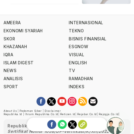
AMEERA
INTERNASIONAL
EKONOMI SYARIAH
TEKNO
SKOR
BISNIS FINANSIAL
KHAZANAH
ESGNOW
IQRA
VISUAL
ISLAM DIGEST
ENGLISH
NEWS
TV
ANALISIS
RAMADHAN
SPORT
INDEKS
About Us
|
Pedoman Siber
|
Disclaimer
Republika.id
|
Ihram.republika.co.id
|
Retizen.id
|
Rejabar.co.id
|
Rejogja.co.id
|
Republika telah diverifikasi oleh Dewan Pers
Sertifikat Nomor 1058/DP-Verifikasi/K/XII/2022