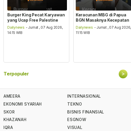
Burger King Pecat Karyawan
Keracunan MBG di Papua
yang Ucap Free Palestine
BGN Masaknya Kecepatan
Dailynews
- Jumat , 07 Aug 2026,
Dailynews
- Jumat , 07 Aug 2026
14:15 WIB
11:15 WIB
>
Terpopuler
AMEERA
INTERNASIONAL
EKONOMI SYARIAH
TEKNO
SKOR
BISNIS FINANSIAL
KHAZANAH
ESGNOW
IQRA
VISUAL