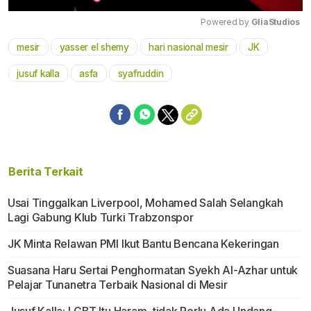
Powered by 
GliaStudios
mesir
yasser el shemy
hari nasional mesir
JK
Mute
jusuf kalla
asfa
syafruddin
Berita Terkait
Usai Tinggalkan Liverpool, Mohamed Salah Selangkah
Lagi Gabung Klub Turki Trabzonspor
JK Minta Relawan PMI Ikut Bantu Bencana Kekeringan
Suasana Haru Sertai Penghormatan Syekh Al-Azhar untuk
Pelajar Tunanetra Terbaik Nasional di Mesir
Jusuf Kalla: LGBT Itu Haram, tidak Perlu Ada Undang-