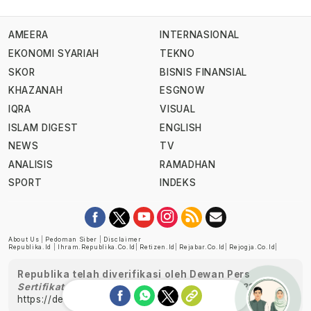
AMEERA
INTERNASIONAL
EKONOMI SYARIAH
TEKNO
SKOR
BISNIS FINANSIAL
KHAZANAH
ESGNOW
IQRA
VISUAL
ISLAM DIGEST
ENGLISH
NEWS
TV
ANALISIS
RAMADHAN
SPORT
INDEKS
About Us
|
Pedoman Siber
|
Disclaimer
Republika.id
|
Ihram.republika.co.id
|
Retizen.id
|
Rejabar.co.id
|
Rejogja.co.id
|
Republika telah diverifikasi oleh Dewan Pers
Sertifikat Nomor 1058/DP-Verifikasi/K/XII/2022
https://dewanpers.or.id/data/perusahaanpers