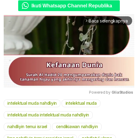
Ikuti Whatsapp Channel Republika
Baca selengkapnya
arrow_forward_ios
Powered by 
GliaStudios
intelektual muda nahdliyin
intelektual muda
Mute
intelektual muda intelektual muda nahdliyin
nahdliyin temui israel
cendikiawan nahdliyin