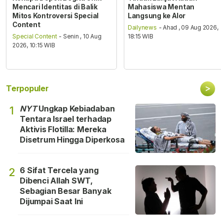
Mencari Identitas di Balik
Mahasiswa Mentan
Mitos Kontroversi Special
Langsung ke Alor
Content
Dailynews
- Ahad , 09 Aug 2026,
Special Content
- Senin , 10 Aug
18:15 WIB
2026, 10:15 WIB
>
Terpopuler
NYT
Ungkap Kebiadaban
1
Tentara Israel terhadap
Aktivis Flotilla: Mereka
Disetrum Hingga Diperkosa
6 Sifat Tercela yang
2
Dibenci Allah SWT,
Sebagian Besar Banyak
Dijumpai Saat Ini