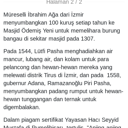
Halaman 2 / 2
Müreselli İbrahim Ağa dari İzmir
menyumbangkan 100 kuruş setiap tahun ke
Masjid Ödemiş Yeni untuk memelihara burung
bangau di sekitar masjid pada 1307.
Pada 1544, Lütfi Pasha menghadiahkan air
mancur, lubang air, dan kolam untuk para
pelancong dan hewan-hewan mereka yang
melewati distrik Tirus di İzmir, dan pada 1558,
gubernur Adana, Ramazanoğlu Piri Pasha,
menyumbangkan padang rumput untuk hewan-
hewan tunggangan dan ternak untuk
digembalakan.
Dalam piagam sertifikat Yayasan Hacı Seyyid
Mustafa di Rumelihisarı, tertulis, "Anjing-anjing