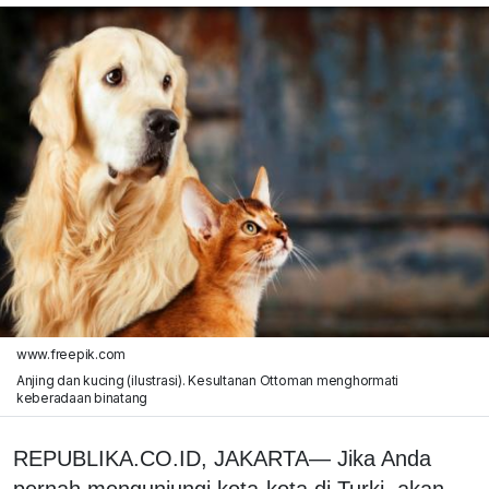
www.freepik.com
Anjing dan kucing (ilustrasi). Kesultanan Ottoman menghormati
keberadaan binatang
REPUBLIKA.CO.ID, JAKARTA— Jika Anda
pernah mengunjungi kota-kota di Turki, akan