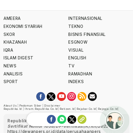
AMEERA
INTERNASIONAL
EKONOMI SYARIAH
TEKNO
SKOR
BISNIS FINANSIAL
KHAZANAH
ESGNOW
IQRA
VISUAL
ISLAM DIGEST
ENGLISH
NEWS
TV
ANALISIS
RAMADHAN
SPORT
INDEKS
About Us
|
Pedoman Siber
|
Disclaimer
Republika.id
|
Ihram.republika.co.id
|
Retizen.id
|
Rejabar.co.id
|
Rejogja.co.id
|
Republika telah diverifikasi oleh Dewan Pers
Sertifikat Nomor 1058/DP-Verifikasi/K/XII/2022
https://dewanpers.or.id/data/perusahaanpers
Ask me!