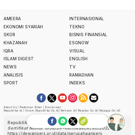
AMEERA
INTERNASIONAL
EKONOMI SYARIAH
TEKNO
SKOR
BISNIS FINANSIAL
KHAZANAH
ESGNOW
IQRA
VISUAL
ISLAM DIGEST
ENGLISH
NEWS
TV
ANALISIS
RAMADHAN
SPORT
INDEKS
About Us
|
Pedoman Siber
|
Disclaimer
Republika.id
|
Ihram.republika.co.id
|
Retizen.id
|
Rejabar.co.id
|
Rejogja.co.id
|
Republika telah diverifikasi oleh Dewan Pers
Sertifikat Nomor 1058/DP-Verifikasi/K/XII/2022
https://dewanpers.or.id/data/perusahaanpers
Ask me!