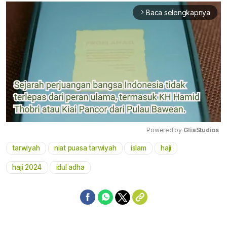
Baca selengkapnya
arrow_forward_ios
Powered by 
GliaStudios
tarwiyah
niat puasa tarwiyah
islam
haji
Mute
haji 2024
idul adha