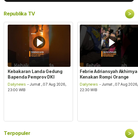
>
Republika TV
Kebakaran Landa Gedung
Febrie Adriansyah Akhirnya
Bapenda Pemprov DKI
Kenakan Rompi Orange
Dailynews
- Jumat , 07 Aug 2026,
Dailynews
- Jumat , 07 Aug 2026
23:00 WIB
22:30 WIB
>
Terpopuler