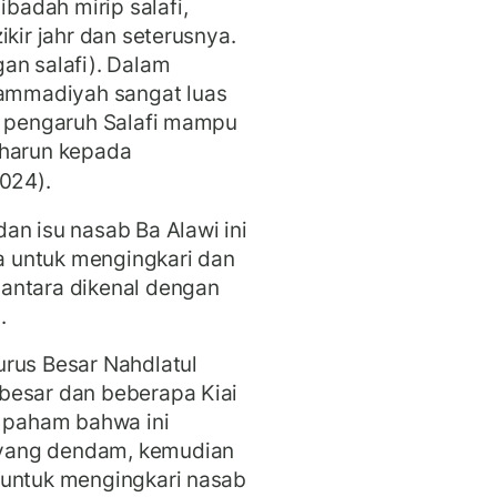
adah mirip salafi,
ikir jahr dan seterusnya.
an salafi). Dalam
ammadiyah sangat luas
in pengaruh Salafi mampu
aharun kepada
024).
an isu nasab Ba Alawi ini
 untuk mengingkari dan
antara dikenal dengan
n.
urus Besar Nahdlatul
besar dan beberapa Kiai
i paham bahwa ini
yang dendam, kemudian
 untuk mengingkari nasab