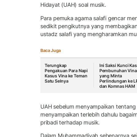
Hidayat (UAH) soal musik.
Para pemuka agama salafi gencar me
sedikit pengikutnya yang membagika
ustadz salafi yang mengharamkan mus
Baca Juga
Terungkap
Ini Saksi Kunci Ka
Pengakuan Para Napi
Pembunuhan Vina
Kasus Vina ke Teman
yang Minta
Satu Selnya
Perlindungan ke 
dan Komnas HAM
UAH sebelum menyampaikan tentang 
menyampaikan terlebih dahulu bagaim
pribadi terhadap musik.
Dalam Muhammadiyah sebenarnya seja