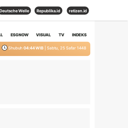
Deutsche Welle
Republika.id
retizen.id
AL
ESGNOW
VISUAL
TV
INDEKS
Shubuh
04:44 WIB
| Sabtu, 25 Safar 1448