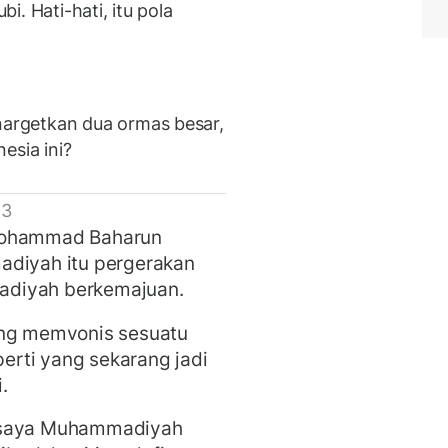
. Hati-hati, itu pola
argetkan dua ormas besar,
esia ini?
 3
 Mohammad Baharun
iyah itu pergerakan
adiyah berkemajuan.
g memvonis sesuatu
perti yang sekarang jadi
i.
n saya Muhammadiyah