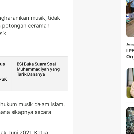
ngharamkan musik, tidak
n potongan ceramah
ik.
Juma
LPE
Org
sus
BSI Buka Suara Soal
Muhammadiyah yang
Tarik Dananya
LPSK
hukum musik dałam Islam,
ana sikapnya secara
k Juni 2021, Ketua