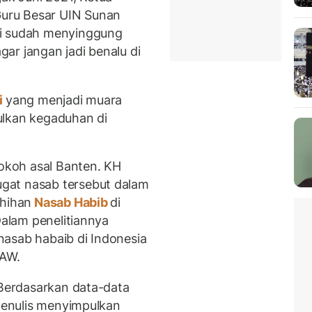
uru Besar UIN Sunan
ni sudah menyinggung
ar jangan jadi benalu di
i
yang menjadi muara
ulkan kegaduhan di
tokoh asal Banten. KH
gat nasab tersebut dalam
ahihan
Nasab Habib
di
Dalam penelitiannya
asab habaib di Indonesia
SAW.
“Berdasarkan data-data
 penulis menyimpulkan