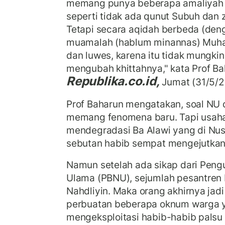
memang punya beberapa amaliyah ib
seperti tidak ada qunut Subuh dan z
Tetapi secara aqidah berbeda (deng
muamalah (hablum minannas) Muh
dan luwes, karena itu tidak mungk
mengubah khittahnya," kata Prof B
Republika.co.id,
Jumat (31/5/2
Prof Baharun mengatakan, soal NU d
memang fenomena baru. Tapi usaha
mendegradasi Ba Alawi yang di Nus
sebutan habib sempat mengejutka
Namun setelah ada sikap dari Peng
Ulama (PBNU), sejumlah pesantren 
Nahdliyin. Maka orang akhirnya jad
perbuatan beberapa oknum warga 
mengeksploitasi habib-habib palsu