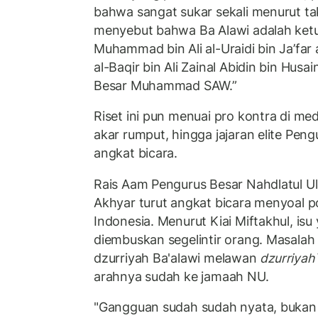
bahwa sangat sukar sekali menurut ta
menyebut bahwa Ba Alawi adalah ketu
Muhammad bin Ali al-Uraidi bin Ja’f
al-Baqir bin Ali Zainal Abidin bin Husa
Besar Muhammad SAW.”
Riset ini pun menuai pro kontra di med
akar rumput, hingga jajaran elite Pen
angkat bicara.
Rais Aam Pengurus Besar Nahdlatul U
Akhyar turut angkat bicara menyoal p
Indonesia. Menurut Kiai Miftakhul, is
diembuskan segelintir orang. Masalah 
dzurriyah Ba'alawi melawan
dzurriyah
arahnya sudah ke jamaah NU.
"Gangguan sudah sudah nyata, bukan dz