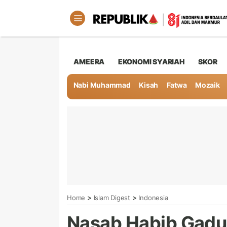
AMEERA
EKONOMI SYARIAH
SKOR
Nabi Muhammad
Kisah
Fatwa
Mozaik
>
>
Home
Islam Digest
Indonesia
Nasab Habib Gaduh