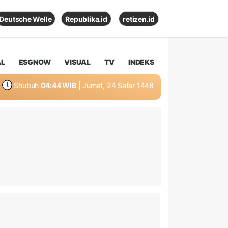
Deutsche Welle
Republika.id
retizen.id
AL
ESGNOW
VISUAL
TV
INDEKS
Shubuh
04:44 WIB
| Jumat, 24 Safar 1448