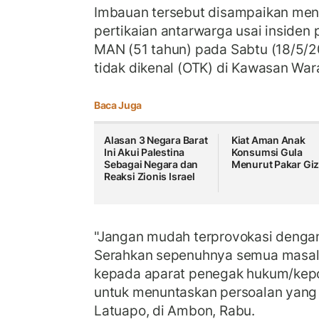
Imbauan tersebut disampaikan meny
pertikaian antarwarga usai inside
MAN (51 tahun) pada Sabtu (18/5/20
tidak dikenal (OTK) di Kawasan Wa
Baca Juga
Alasan 3 Negara Barat
Kiat Aman Anak
Ini Akui Palestina
Konsumsi Gula
Sebagai Negara dan
Menurut Pakar Giz
Reaksi Zionis Israel
"Jangan mudah terprovokasi dengan
Serahkan sepenuhnya semua masal
kepada aparat penegak hukum/kepol
untuk menuntaskan persoalan yang t
Latuapo, di Ambon, Rabu.