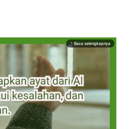
Baca selengkapnya
arrow_forward_ios