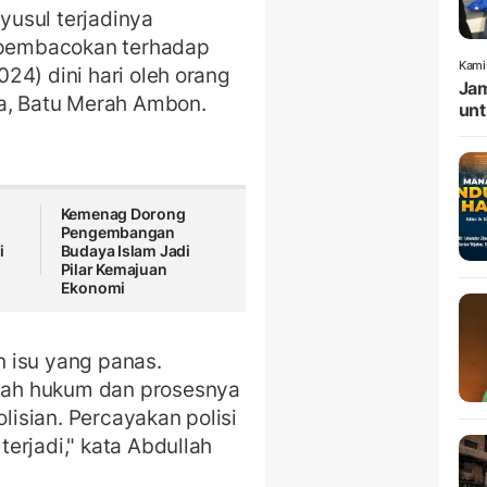
usul terjadinya
n pembacokan terhadap
Kami
24) dini hari oleh orang
Jam
ra, Batu Merah Ambon.
unt
Kemenag Dorong
Pengembangan
i
Budaya Islam Jadi
Pilar Kemajuan
Ekonomi
 isu yang panas.
ah hukum dan prosesnya
isian. Percayakan polisi
erjadi," kata Abdullah