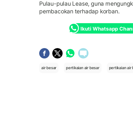
Pulau-pulau Lease, guna mengungka
pembacokan terhadap korban.
Ikuti Whatsapp Chan
air besar
pertikaian air besar
pertikaian ai