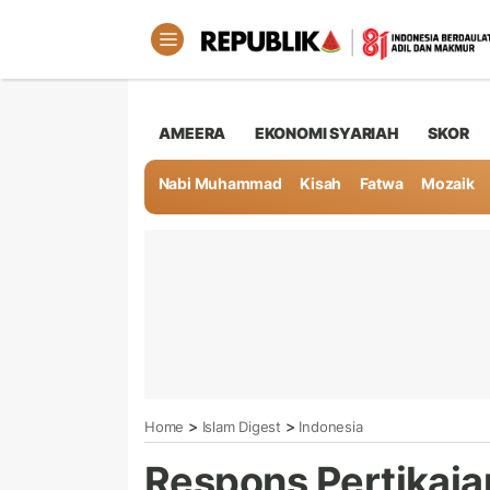
AMEERA
EKONOMI SYARIAH
SKOR
Nabi Muhammad
Kisah
Fatwa
Mozaik
>
>
Home
Islam Digest
Indonesia
Respons Pertikaia