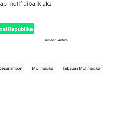
p motif dibalik aksi
nel Republika
sumber : Antara
r besar ambon
MUI maluku
Imbauan MUI maluku