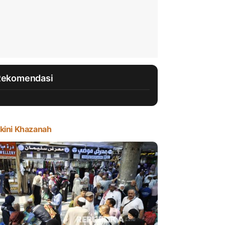
Rekomendasi
kini Khazanah