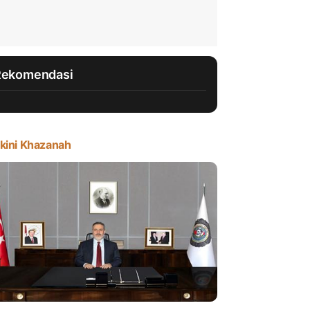
Rekomendasi
kini Khazanah