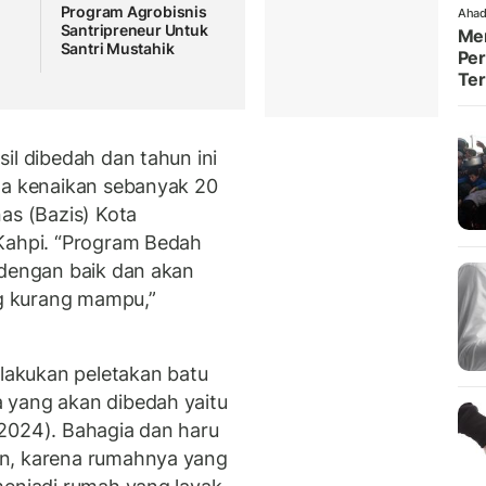
Program Agrobisnis
Ahad
i
Santripreneur Untuk
Men
Santri Mustahik
Per
Te
il dibedah dan tahun ini
da kenaikan sebanyak 20
as (Bazis) Kota
 Kahpi. “Program Bedah
 dengan baik dan akan
g kurang mampu,”
elakukan peletakan batu
 yang akan dibedah yaitu
2024). Bahagia dan haru
in, karena rumahnya yang