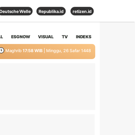
Deutsche Welle
Republika.id
retizen.id
AL
ESGNOW
VISUAL
TV
INDEKS
Maghrib
17:58 WIB
| Minggu, 26 Safar 1448