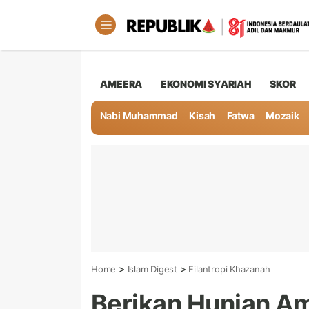
AMEERA
EKONOMI SYARIAH
SKOR
Nabi Muhammad
Kisah
Fatwa
Mozaik
>
>
Home
Islam Digest
Filantropi Khazanah
Berikan Hunian A