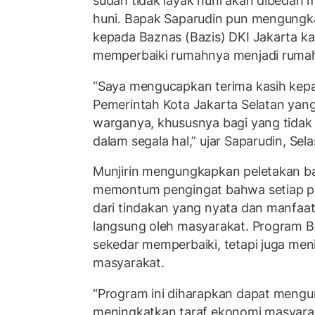
sudah tidak layak huni akan dibedah 
huni. Bapak Saparudin pun mengungk
kepada Baznas (Bazis) DKI Jakarta k
memperbaiki rumahnya menjadi rumah 
“Saya mengucapkan terima kasih kepa
Pemerintah Kota Jakarta Selatan yang 
warganya, khususnya bagi yang tida
dalam segala hal,” ujar Saparudin, Sel
Munjirin mengungkapkan peletakan ba
memontum pengingat bahwa setiap pe
dari tindakan yang nyata dan manfaa
langsung oleh masyarakat. Program B
sekedar memperbaiki, tetapi juga men
masyarakat.
“Program ini diharapkan dapat mengu
meningkatkan taraf ekonomi masyarak