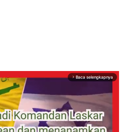
Baca selengkapnya
arrow_forward_ios